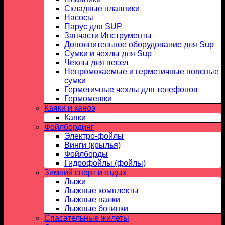
Складные плавники
Насосы
Парус для SUP
Запчасти Инструменты
Дополнительное оборудование для Sup
Сумки и чехлы для Sup
Чехлы для весел
Непромокаемые и герметичные поясные
сумки
Герметичные чехлы для телефонов
Гермомешки
Каяки и каноэ
Каяки
Фойлбординг
Электро-фойлы
Винги (крылья)
Фойлборды
Гидрофойлы (фойлы)
Зимний спорт и отдых
Лыжи
Лыжные комплекты
Лыжные палки
Лыжные ботинки
Спасательные жилеты