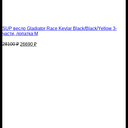
SUP весло Gladiator Race Kevlar Black/Black/Yellow 3-
части, лопатка M
Первоначальная
Текущая
28100
₽
26690
₽
цена
цена:
составляла
26690 ₽.
28100 ₽.