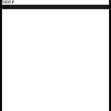
5900
₽
Sale