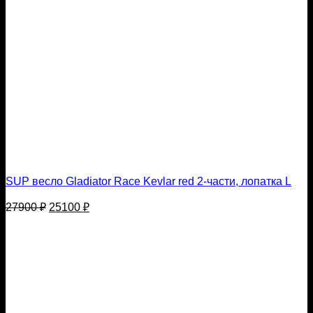
SUP весло Gladiator Race Kevlar red 2-части, лопатка L
Первоначальная
Текущая
27900
₽
25100
₽
цена
цена:
составляла
25100 ₽.
27900 ₽.