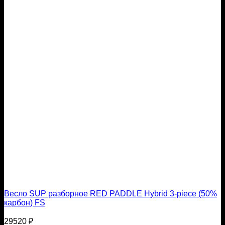
Весло SUP разборное RED PADDLE Hybrid 3-piece (50%
карбон) FS
29520
₽