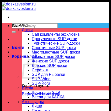
Skip
to
content
Искать:
КАТАЛОГ
Доски
Сап комплекты эксклюзив
Прогулочные SUP доски
Туристические SUP-доски
Войти
Спортивные SUP доски
Многоместные SUP доски
Корзина /
0
₽
Компактные SUP доски
Женские SUP доски
Детские SUP доски
Серфинг
SUP для Рыбалки
SUP-Wind
SUP-Йога
Корзина пуста.
Вёсла
Вёсла для SUP
Вернуться в магазин
Весла для КАЯКА
Аксессуары
Лиши
Плавники