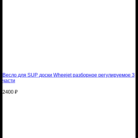
Весло для SUP доски Wheejet разборное регулируемое 3
части
2400
₽