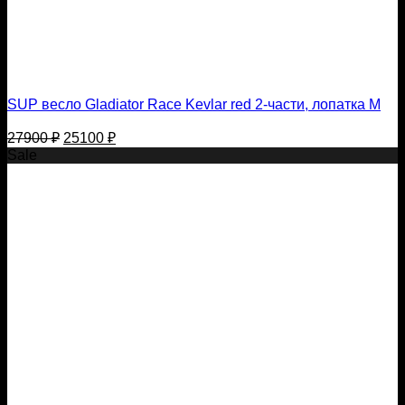
SUP весло Gladiator Race Kevlar red 2-части, лопатка M
Первоначальная
Текущая
27900
₽
25100
₽
цена
цена:
Sale
составляла
25100 ₽.
27900 ₽.