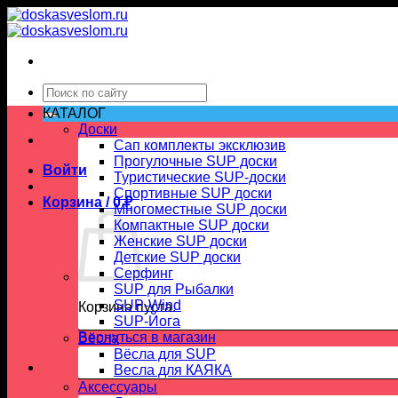
Skip
to
content
Искать:
КАТАЛОГ
Доски
Сап комплекты эксклюзив
Прогулочные SUP доски
Войти
Туристические SUP-доски
Спортивные SUP доски
Корзина /
0
₽
Многоместные SUP доски
Компактные SUP доски
Женские SUP доски
Детские SUP доски
Серфинг
SUP для Рыбалки
SUP-Wind
Корзина пуста.
SUP-Йога
Вернуться в магазин
Вёсла
Вёсла для SUP
Весла для КАЯКА
Аксессуары