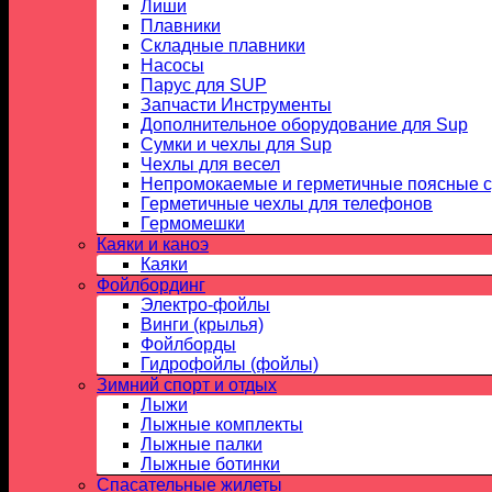
Лиши
Плавники
Складные плавники
Насосы
Парус для SUP
Запчасти Инструменты
Дополнительное оборудование для Sup
Сумки и чехлы для Sup
Чехлы для весел
Непромокаемые и герметичные поясные 
Герметичные чехлы для телефонов
Гермомешки
Каяки и каноэ
Каяки
Фойлбординг
Электро-фойлы
Винги (крылья)
Фойлборды
Гидрофойлы (фойлы)
Зимний спорт и отдых
Лыжи
Лыжные комплекты
Лыжные палки
Лыжные ботинки
Спасательные жилеты