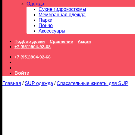
Одежда
Сухие гидрокостюмы
Мембранная одежда
Парки
Пончо
Аксессуары
Подбор доски
Сравнение
Акции
+7 (951)904-92-68
+7 (951)904-92-68
Войти
Главная
/
SUP одежда
/
Спасательные жилеты для SUP