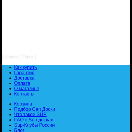
Фильтр
Сброс
Как купить
Гарантия
Доставка
Оплата
О магазине
Контакты
Корзина
Подбор Сап Доски
Что такое SUP
FAQ о Sup досках
Sup-Клубы России
Блог