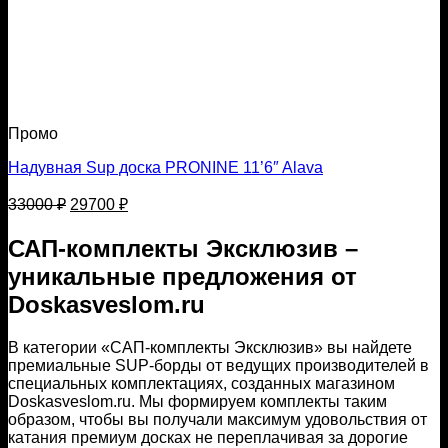
Промо
Надувная Sup доска PRONINE 11’6″ Alava
Первоначальная
Текущая
33000
₽
29700
₽
цена
цена:
составляла
29700 ₽.
САП-комплекты Эксклюзив –
33000 ₽.
уникальные предложения от
Doskasveslom.ru
В категории «САП-комплекты Эксклюзив» вы найдете
премиальные SUP-борды от ведущих производителей в
специальных комплектациях, созданных магазином
Doskasveslom.ru. Мы формируем комплекты таким
образом, чтобы вы получали максимум удовольствия от
катания премиум досках не переплачивая за дорогие