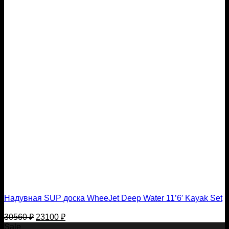
Надувная SUP доска WheeJet Deep Water 11’6′ Kayak Set
Первоначальная
Текущая
30560
₽
23100
₽
цена
цена:
Sale