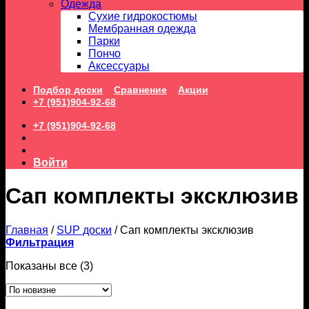
Одежда
Сухие гидрокостюмы
Мембранная одежда
Парки
Пончо
Аксессуары
Подбор доски
Сравнение
Акции
+7 (951)904-92-68
+7 (951)904-92-68
Войти
Сап комплекты эксклюзив
Главная
/
SUP доски
/
Сап комплекты эксклюзив
Фильтрация
Сортировка:
Показаны все (3)
самые
недавние