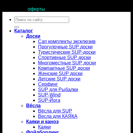
Продолжая пользоваться сайтом, вы соглашаетесь с
условиями
оферты
.
Искать:
Каталог
Доски
Сап комплекты эксклюзив
Прогулочные SUP доски
Туристические SUP-доски
Спортивные SUP доски
Многоместные SUP доски
Компактные SUP доски
Женские SUP доски
Детские SUP доски
Серфинг
SUP для Рыбалки
SUP-Wind
SUP-Йога
Вёсла
Вёсла для SUP
Весла для КАЯКА
Каяки и каноэ
Каяки
Фойлбординг