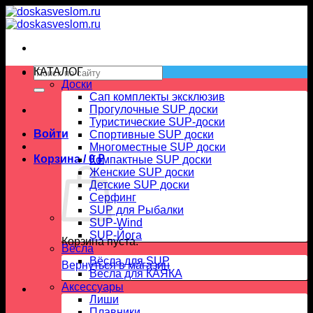
Skip
to
content
Искать:
КАТАЛОГ
Доски
Сап комплекты эксклюзив
Прогулочные SUP доски
Туристические SUP-доски
Войти
Спортивные SUP доски
Многоместные SUP доски
Корзина /
0
₽
Компактные SUP доски
Женские SUP доски
Детские SUP доски
Серфинг
SUP для Рыбалки
SUP-Wind
SUP-Йога
Корзина пуста.
Вёсла
Вёсла для SUP
Вернуться в магазин
Весла для КАЯКА
Аксессуары
Лиши
Плавники