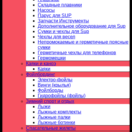
Складные плавники
Насосы
Парус для SUP
Запчасти Инструменты
Дополнительное оборудование для Sup
Сумки и чехлы для Sup
Чехлы для весел
Непромокаемые и герметичные поясные
сумки
Герметичные чехлы для телефонов
Гермомешки
Каяки и каноэ
Каяки
Фойлбординг
Электро-фойлы
Винги (крылья)
Фойлборды
Гидрофойлы (фойлы)
Зимний спорт и отдых
Лыжи
Лыжные комплекты
Лыжные палки
Лыжные ботинки
Спасательные жилеты