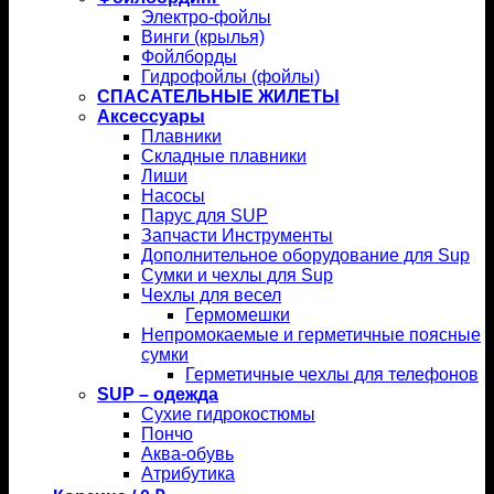
Электро-фойлы
Винги (крылья)
Фойлборды
Гидрофойлы (фойлы)
СПАСАТЕЛЬНЫЕ ЖИЛЕТЫ
Аксессуары
Плавники
Складные плавники
Лиши
Насосы
Парус для SUP
Запчасти Инструменты
Дополнительное оборудование для Sup
Сумки и чехлы для Sup
Чехлы для весел
Гермомешки
Непромокаемые и герметичные поясные
сумки
Герметичные чехлы для телефонов
SUP – одежда
Сухие гидрокостюмы
Пончо
Аква-обувь
Атрибутика