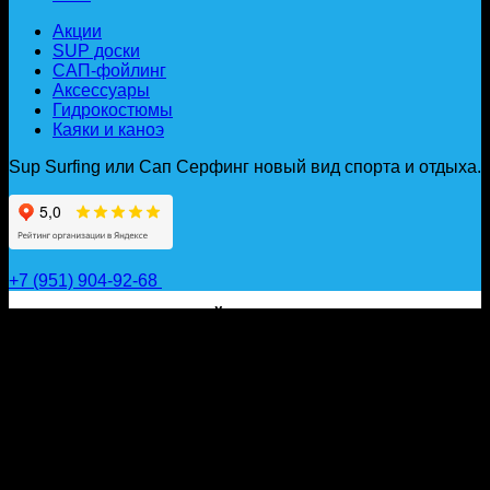
Акции
SUP доски
САП-фойлинг
Аксессуары
Гидрокостюмы
Каяки и каноэ
Sup Surfing или Сап Серфинг новый вид спорта и отдыха.
+7 (951) 904-92-68
САП ДОСКИ, ГИДРОФОЙЛЫ, ВЕСЛА, НАДУВНЫЕ
КАЯКИ, ГИДРОКОСТЮМЫ И АКСЕССУАРЫ ДЛЯ
ВОДЫ