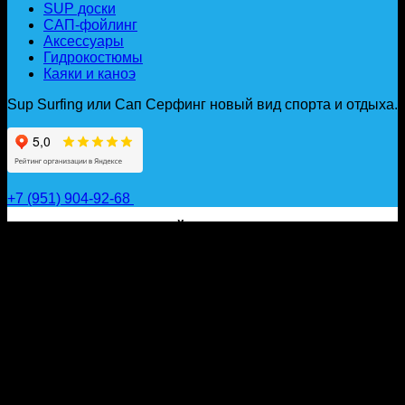
SUP доски
САП-фойлинг
Аксессуары
Гидрокостюмы
Каяки и каноэ
Sup Surfing или Сап Серфинг новый вид спорта и отдыха.
+7 (951) 904-92-68
САП ДОСКИ, ГИДРОФОЙЛЫ, ВЕСЛА, НАДУВНЫЕ
КАЯКИ, ГИДРОКОСТЮМЫ И АКСЕССУАРЫ ДЛЯ
ВОДЫ