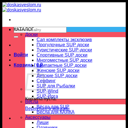
Skip
to
content
Искать:
КАТАЛОГ
Доски
Сап комплекты эксклюзив
Прогулочные SUP доски
Туристические SUP-доски
Войти
Спортивные SUP доски
Многоместные SUP доски
Корзина /
0
₽
Компактные SUP доски
Женские SUP доски
Детские SUP доски
Серфинг
SUP для Рыбалки
SUP-Wind
SUP-Йога
Корзина пуста.
Вёсла
Вёсла для SUP
Вернуться в магазин
Весла для КАЯКА
Аксессуары
Лиши
Плавники