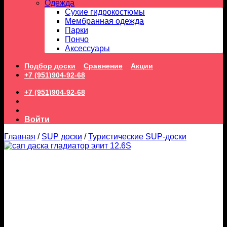
Одежда
Сухие гидрокостюмы
Мембранная одежда
Парки
Пончо
Аксессуары
Подбор доски
Сравнение
Акции
+7 (951)904-92-68
+7 (951)904-92-68
Войти
Главная
/
SUP доски
/
Туристические SUP-доски