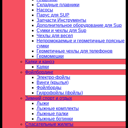
Складные плавники
Насосы
Парус для SUP
Запчасти Инструменты
Дополнительное оборудование для Sup
Сумки и чехлы для Sup
Чехлы для весел
Непромокаемые и герметичные поясные
сумки
Герметичные чехлы для телефонов
Гермомешки
Каяки и каноэ
Каяки
Фойлбординг
Электро-фойлы
Винги (крылья)
Фойлборды
Гидрофойлы (фойлы)
Зимний спорт и отдых
Лыжи
Лыжные комплекты
Лыжные палки
Лыжные ботинки
Спасательные жилеты