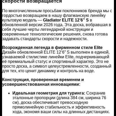
скорости возвращается
По многочисленным просьбам поклонников бренда мы с
гордостью возвращаем в нашу флагманскую линейку
культовую модель —
Gladiator ELITE 12’6” S
в
обновленной версии 2026 года. Эта доска, вобравшая в
себя лучшие черты легендарной конструкции и
современные технологические решения, снова готова
задавать стандарты скорости и надежности.
Возрожденная легенда в фирменном стиле Elite
Дизайн обновленной ELITE 12’6” S выполнен в единой,
узнаваемой стилистике линейки Elite, подчеркивающей
её премиальный статус и спортивный характер. Это не
просто доска, а символ целеустремленности, созданный
для тех, кто ценит динамику и контроль на воде.
Конструкция, проверенная временем и
усовершенствованная инновациями:
Идеальная геометрия для туринга:
Сохранив
эталонные пропорции (длина 384 см, ширина 76
см), доска обеспечивает превосходную
прямолинейную стабильность и эффективность
хода, экономя ваши силы на длинных дистанциях.