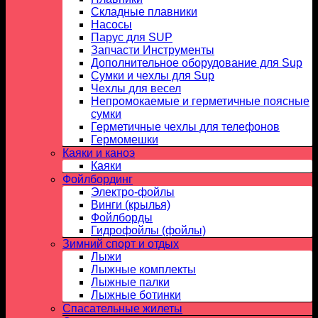
Складные плавники
Насосы
Парус для SUP
Запчасти Инструменты
Дополнительное оборудование для Sup
Сумки и чехлы для Sup
Чехлы для весел
Непромокаемые и герметичные поясные
сумки
Герметичные чехлы для телефонов
Гермомешки
Каяки и каноэ
Каяки
Фойлбординг
Электро-фойлы
Винги (крылья)
Фойлборды
Гидрофойлы (фойлы)
Зимний спорт и отдых
Лыжи
Лыжные комплекты
Лыжные палки
Лыжные ботинки
Спасательные жилеты