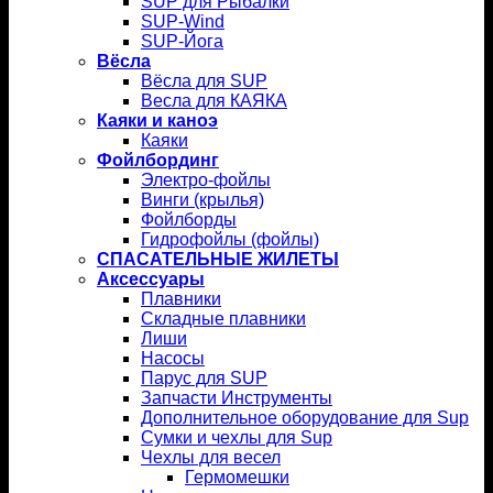
SUP для Рыбалки
SUP-Wind
SUP-Йога
Вёсла
Вёсла для SUP
Весла для КАЯКА
Каяки и каноэ
Каяки
Фойлбординг
Электро-фойлы
Винги (крылья)
Фойлборды
Гидрофойлы (фойлы)
СПАСАТЕЛЬНЫЕ ЖИЛЕТЫ
Аксессуары
Плавники
Складные плавники
Лиши
Насосы
Парус для SUP
Запчасти Инструменты
Дополнительное оборудование для Sup
Сумки и чехлы для Sup
Чехлы для весел
Гермомешки