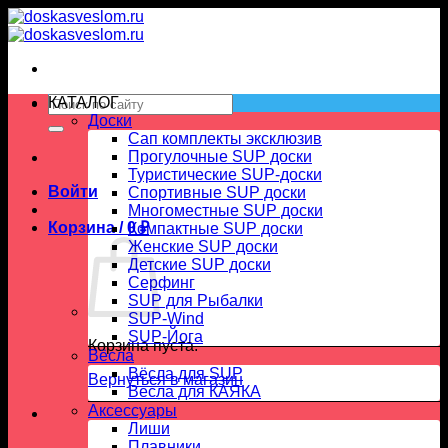
Skip
to
content
Искать:
КАТАЛОГ
Доски
Сап комплекты эксклюзив
Прогулочные SUP доски
Туристические SUP-доски
Войти
Спортивные SUP доски
Многоместные SUP доски
Корзина /
0
₽
Компактные SUP доски
Женские SUP доски
Детские SUP доски
Серфинг
SUP для Рыбалки
SUP-Wind
SUP-Йога
Корзина пуста.
Вёсла
Вёсла для SUP
Вернуться в магазин
Весла для КАЯКА
Аксессуары
Лиши
Плавники