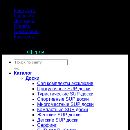
Как купить
Гарантия
Доставка
Оплата
О магазине
Контакты
Продолжая пользоваться сайтом, вы соглашаетесь с
условиями
оферты
.
Искать:
Каталог
Доски
Сап комплекты эксклюзив
Прогулочные SUP доски
Туристические SUP-доски
Спортивные SUP доски
Многоместные SUP доски
Компактные SUP доски
Женские SUP доски
Детские SUP доски
Серфинг