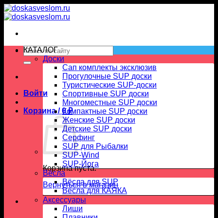
Skip
to
content
Искать:
КАТАЛОГ
Доски
Сап комплекты эксклюзив
Прогулочные SUP доски
Туристические SUP-доски
Войти
Спортивные SUP доски
Многоместные SUP доски
Корзина /
0
₽
Компактные SUP доски
Женские SUP доски
Детские SUP доски
Серфинг
SUP для Рыбалки
SUP-Wind
SUP-Йога
Корзина пуста.
Вёсла
Вёсла для SUP
Вернуться в магазин
Весла для КАЯКА
Аксессуары
Лиши
Плавники