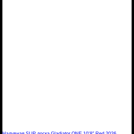
Надувная SUP доска Gladiator ONE 10’8″ Red 2026