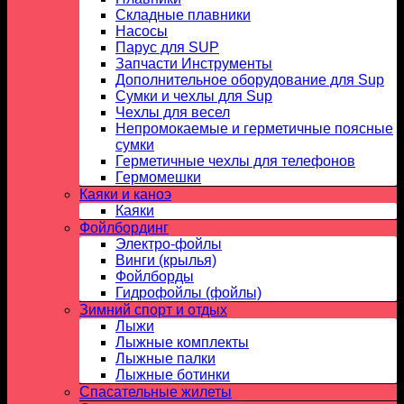
Складные плавники
Насосы
Парус для SUP
Запчасти Инструменты
Дополнительное оборудование для Sup
Сумки и чехлы для Sup
Чехлы для весел
Непромокаемые и герметичные поясные
сумки
Герметичные чехлы для телефонов
Гермомешки
Каяки и каноэ
Каяки
Фойлбординг
Электро-фойлы
Винги (крылья)
Фойлборды
Гидрофойлы (фойлы)
Зимний спорт и отдых
Лыжи
Лыжные комплекты
Лыжные палки
Лыжные ботинки
Спасательные жилеты