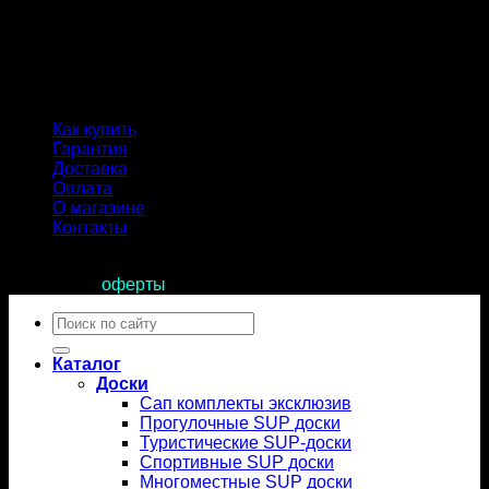
Как купить
Гарантия
Доставка
Оплата
О магазине
Контакты
Продолжая пользоваться сайтом, вы соглашаетесь с
условиями
оферты
.
Искать:
Каталог
Доски
Сап комплекты эксклюзив
Прогулочные SUP доски
Туристические SUP-доски
Спортивные SUP доски
Многоместные SUP доски