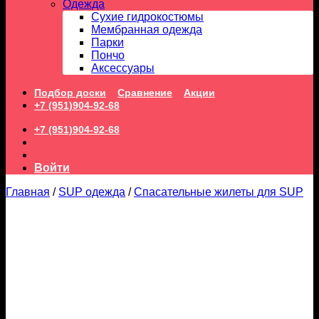
Одежда
Сухие гидрокостюмы
Мембранная одежда
Парки
Пончо
Аксессуары
Подбор доски
Сравнение
Акции
+7 (951)904-92-68
+7 (951)904-92-68
Войти
Главная
/
SUP одежда
/
Спасательные жилеты для SUP