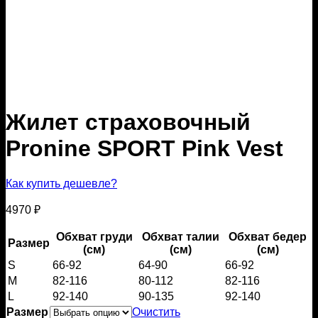
Жилет страховочный
Pronine SPORT Pink Vest
Как купить дешевле?
4970
₽
Обхват груди
Обхват талии
Обхват бедер
Размер
(см)
(см)
(см)
S
66-92
64-90
66-92
M
82-116
80-112
82-116
L
92-140
90-135
92-140
Размер
Очистить