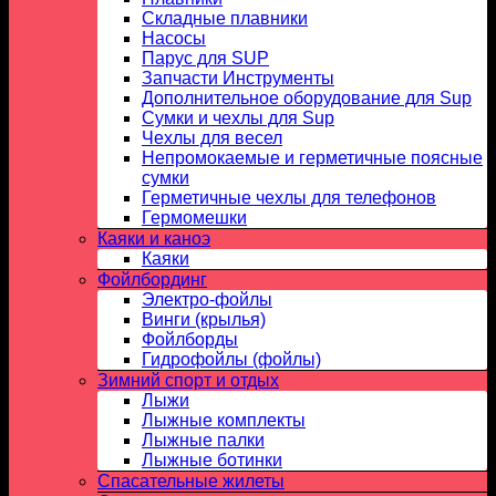
Складные плавники
Насосы
Парус для SUP
Запчасти Инструменты
Дополнительное оборудование для Sup
Сумки и чехлы для Sup
Чехлы для весел
Непромокаемые и герметичные поясные
сумки
Герметичные чехлы для телефонов
Гермомешки
Каяки и каноэ
Каяки
Фойлбординг
Электро-фойлы
Винги (крылья)
Фойлборды
Гидрофойлы (фойлы)
Зимний спорт и отдых
Лыжи
Лыжные комплекты
Лыжные палки
Лыжные ботинки
Спасательные жилеты