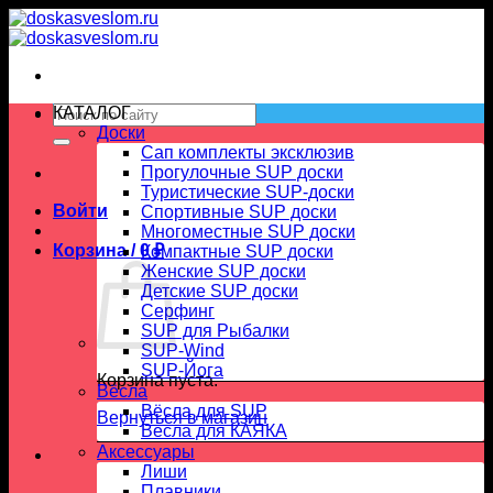
Skip
to
content
Искать:
КАТАЛОГ
Доски
Сап комплекты эксклюзив
Прогулочные SUP доски
Туристические SUP-доски
Войти
Спортивные SUP доски
Многоместные SUP доски
Корзина /
0
₽
Компактные SUP доски
Женские SUP доски
Детские SUP доски
Серфинг
SUP для Рыбалки
SUP-Wind
SUP-Йога
Корзина пуста.
Вёсла
Вёсла для SUP
Вернуться в магазин
Весла для КАЯКА
Аксессуары
Лиши
Плавники