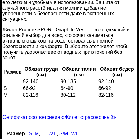
его легким и удобным в использовании. Защита от
случайного расстёгивания молнии добавляет
уверенности в безопасности даже в экстренных
ситуациях.
Жилет Pronine SPORT Graphite Vest — это надежный и
стильный выбор для всех, кто хочет заниматься
активным отдыхом на воде, оставаясь в полной
безопасности и комфорте. Выберите этот жилет, чтобы
получить удовольствие от водных приключений без
забот!
Обхват груди
Обхват талии
Обхват бедер
Размер
(см)
(см)
(см)
L
92-140
90-135
92-140
S
66-92
64-90
66-92
M
82-116
80-112
82-116
Сетификат соответсивия «Жилет страховочный»
Размер
S
,
M
,
L
,
L/XL
,
S/M
,
M/L