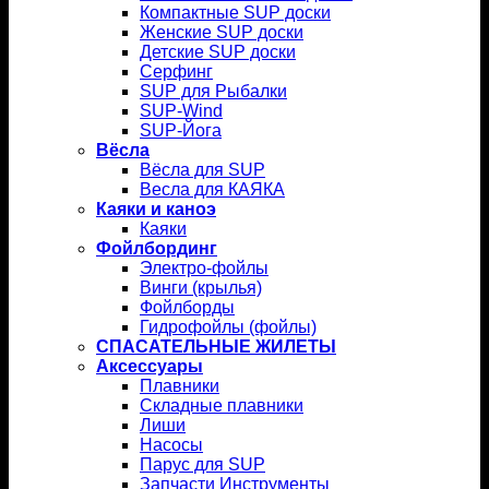
Компактные SUP доски
Женские SUP доски
Детские SUP доски
Серфинг
SUP для Рыбалки
SUP-Wind
SUP-Йога
Вёсла
Вёсла для SUP
Весла для КАЯКА
Каяки и каноэ
Каяки
Фойлбординг
Электро-фойлы
Винги (крылья)
Фойлборды
Гидрофойлы (фойлы)
СПАСАТЕЛЬНЫЕ ЖИЛЕТЫ
Аксессуары
Плавники
Складные плавники
Лиши
Насосы
Парус для SUP
Запчасти Инструменты