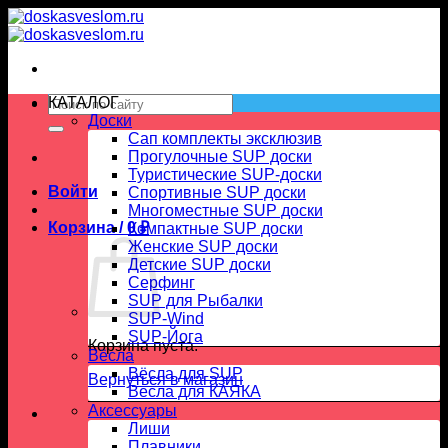
Skip
to
content
Искать:
КАТАЛОГ
Доски
Сап комплекты эксклюзив
Прогулочные SUP доски
Туристические SUP-доски
Войти
Спортивные SUP доски
Многоместные SUP доски
Корзина /
0
₽
Компактные SUP доски
Женские SUP доски
Детские SUP доски
Серфинг
SUP для Рыбалки
SUP-Wind
SUP-Йога
Корзина пуста.
Вёсла
Вёсла для SUP
Вернуться в магазин
Весла для КАЯКА
Аксессуары
Лиши
Плавники