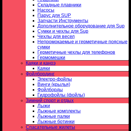
Складные плавники
Насосы
Парус для SUP
Запчасти Инструменты
Дополнительное оборудование для Sup
Сумки и чехлы для Sup
Чехлы для весел
Непромокаемые и герметичные поясные
сумки
Герметичные чехлы для телефонов
Гермомешки
Каяки и каноэ
Каяки
Фойлбординг
Электро-фойлы
Винги (крылья)
Фойлборды
Гидрофойлы (фойлы)
Зимний спорт и отдых
Лыжи
Лыжные комплекты
Лыжные палки
Лыжные ботинки
Спасательные жилеты