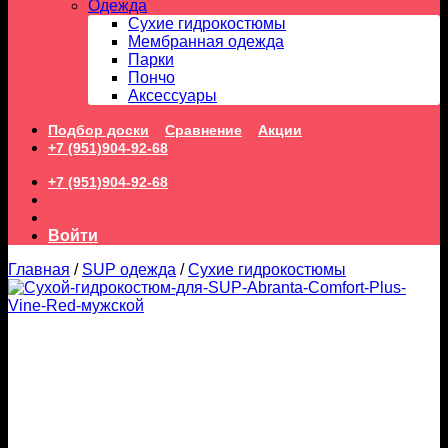
Одежда
Сухие гидрокостюмы
Мембранная одежда
Парки
Пончо
Аксессуары
Подбор доски
Сравнение
Акции
+7 (951)904-92-68
+7 (951)904-92-68
Войти
Главная
/
SUP одежда
/
Сухие гидрокостюмы