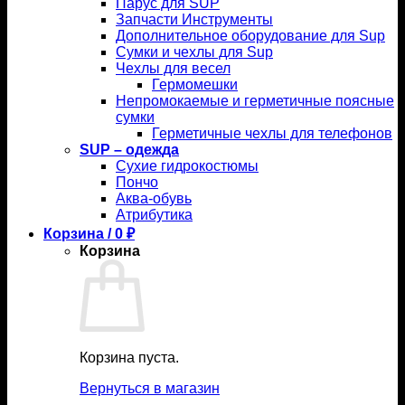
Парус для SUP
Запчасти Инструменты
Дополнительное оборудование для Sup
Сумки и чехлы для Sup
Чехлы для весел
Гермомешки
Непромокаемые и герметичные поясные
сумки
Герметичные чехлы для телефонов
SUP – одежда
Сухие гидрокостюмы
Пончо
Аква-обувь
Атрибутика
Корзина /
0
₽
Корзина
Корзина пуста.
Вернуться в магазин