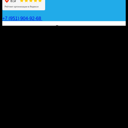
+7 (951) 904-92-68
САП ДОСКИ, ГИДРОФОЙЛЫ, ВЕСЛА, НАДУВНЫЕ
КАЯКИ, ГИДРОКОСТЮМЫ И АКСЕССУАРЫ ДЛЯ
ВОДЫ