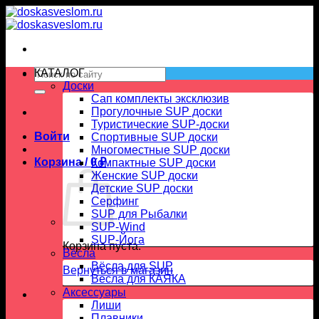
Skip
to
content
Искать:
КАТАЛОГ
Доски
Сап комплекты эксклюзив
Прогулочные SUP доски
Туристические SUP-доски
Войти
Спортивные SUP доски
Многоместные SUP доски
Корзина /
0
₽
Компактные SUP доски
Женские SUP доски
Детские SUP доски
Серфинг
SUP для Рыбалки
SUP-Wind
SUP-Йога
Корзина пуста.
Вёсла
Вёсла для SUP
Вернуться в магазин
Весла для КАЯКА
Аксессуары
Лиши
Плавники