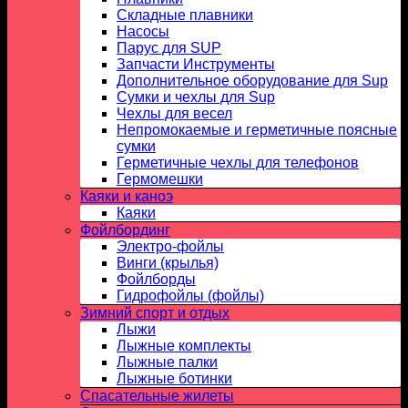
Складные плавники
Насосы
Парус для SUP
Запчасти Инструменты
Дополнительное оборудование для Sup
Сумки и чехлы для Sup
Чехлы для весел
Непромокаемые и герметичные поясные
сумки
Герметичные чехлы для телефонов
Гермомешки
Каяки и каноэ
Каяки
Фойлбординг
Электро-фойлы
Винги (крылья)
Фойлборды
Гидрофойлы (фойлы)
Зимний спорт и отдых
Лыжи
Лыжные комплекты
Лыжные палки
Лыжные ботинки
Спасательные жилеты