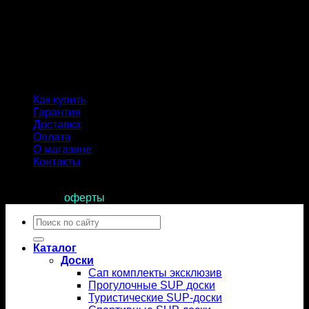
Как купить
Гарантия
Доставка
Оплата
О магазине
Контакты
Продолжая пользоваться сайтом, вы соглашаетесь с
условиями
оферты
.
Искать:
Каталог
Доски
Сап комплекты эксклюзив
Прогулочные SUP доски
Туристические SUP-доски