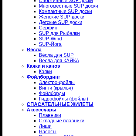
Спортивные SUP доски
Многоместные SUP доски
Компактные SUP доски
Женские SUP доски
Детские SUP доски
Серфинг
SUP для Рыбалки
SUP-Wind
SUP-Йога
Вёсла
Вёсла для SUP
Весла для КАЯКА
Каяки и каноэ
Каяки
Фойлбординг
Электро-фойлы
Винги (крылья)
Фойлборды
Гидрофойлы (фойлы)
СПАСАТЕЛЬНЫЕ ЖИЛЕТЫ
Аксессуары
Плавники
Складные плавники
Лиши
Насосы