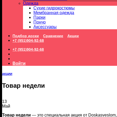
Одежда
Сухие гидрокостюмы
Мембранная одежда
Парки
Пончо
Аксессуары
Подбор доски
Сравнение
Акции
+7 (951)904-92-68
+7 (951)904-92-68
Войти
АКЦИИ
Товар недели
13
Май
Товар недели
— это специальная акция от Doskasveslom