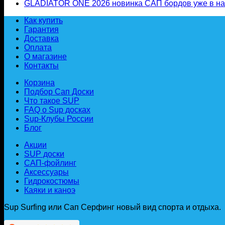
Сезон
з
GLADIATOR ONE 2026 новинка САП бордов уже в н
SUP
К
Как купить
2026
Гарантия
ОТКРЫТ!
Доставка
Оплата
О магазине
Контакты
Корзина
Подбор Сап Доски
Что такое SUP
FAQ о Sup досках
Sup-Клубы России
Блог
Акции
SUP доски
САП-фойлинг
Аксессуары
Гидрокостюмы
Каяки и каноэ
Sup Surfing или Сап Серфинг новый вид спорта и отдыха.