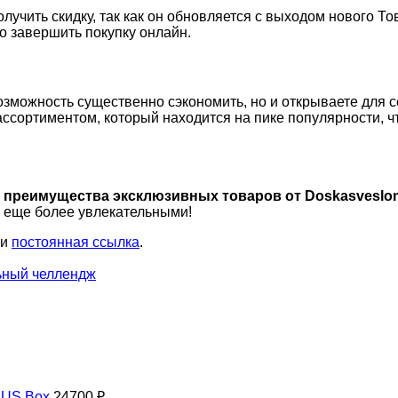
лучить скидку, так как он обновляется с выходом нового То
о завершить покупку онлайн.
возможность существенно сэкономить, но и открываете для 
сортиментом, который находится на пике популярности, чт
бе преимущества эксклюзивных товаров от Doskasveslo
 еще более увлекательными!
ки
постоянная ссылка
.
ьный челлендж
 US Box
24700
₽