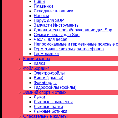
Лиши
Плавники
Складные плавники
Насосы
Парус для SUP
Запчасти Инструменты
Дополнительное оборудование для Sup
Сумки и чехлы для Sup
Чехлы для весел
Непромокаемые и герметичные поясные 
Герметичные чехлы для телефонов
Гермомешки
Каяки и каноэ
Каяки
Фойлбординг
Электро-фойлы
Винги (крылья)
Фойлборды
Гидрофойлы (фойлы)
Зимний спорт и отдых
Лыжи
Лыжные комплекты
Лыжные палки
Лыжные ботинки
Спасательные жилеты