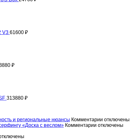
2 V3
61600
₽
3880
₽
 SF
313880
₽
к
сность и региональные нюансы
Комментарии
отключены
к
записи
серфингу «Доска с веслом»
Комментарии
отключены
записи
Правила
Чемпионат
катания
отключены