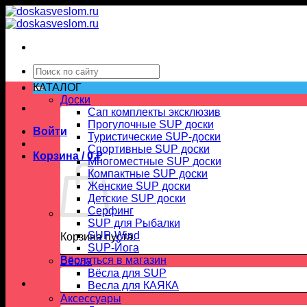
Skip
to
content
Искать:
КАТАЛОГ
Доски
Сап комплекты эксклюзив
Прогулочные SUP доски
Войти
Туристические SUP-доски
Спортивные SUP доски
Корзина /
0
₽
Многоместные SUP доски
Компактные SUP доски
Женские SUP доски
Детские SUP доски
Серфинг
SUP для Рыбалки
SUP-Wind
Корзина пуста.
SUP-Йога
Вернуться в магазин
Вёсла
Вёсла для SUP
Весла для КАЯКА
Аксессуары