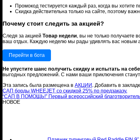
Промокод тестируется каждый раз, когда вы хотите по
Скидка действительна только на сайте, поэтому важн
Почему стоит следить за акцией?
Следя за акцией
Товар недели
, вы не только получаете 
ваш отдых. Каждую неделю мы рады удивлять вас новым ас
Перейти в бота
Не упустите шанс получить скидку и испытать на се
выгодных предложений. С нами ваши приключения станут
Эта запись была размещена в
АКЦИИ
. Добавить в заклад
САП борды WHEEJET со скидкой 25% по предзаказу.
“САП В ПОМОЩЬ!” Первый всероссийский благотворител
НОВОЕ
Плавник туринговый Red Paddle FIN 9"