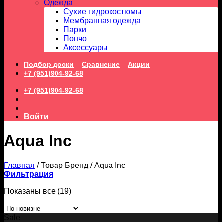
Одежда
Сухие гидрокостюмы
Мембранная одежда
Парки
Пончо
Аксессуары
Подбор доски
Сравнение
Акции
+7 (951)904-92-68
+7 (951)904-92-68
Войти
Aqua Inc
Главная
/
Товар Бренд
/
Aqua Inc
Фильтрация
Сортировка:
Показаны все (19)
самые
недавние
Sale