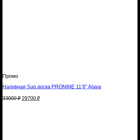
Промо
Надувная Sup доска PRONINE 11’6″ Alava
Первоначальная
Текущая
33000
₽
29700
₽
цена
цена:
составляла
29700 ₽.
33000 ₽.