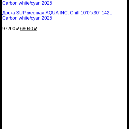
Доска SUP жесткая AQUA INC. Chill 10’0″x30″ 142L
Carbon white/cyan 2025
Первоначальная
Текущая
97200
₽
68040
₽
цена
цена:
составляла
68040 ₽.
97200 ₽.