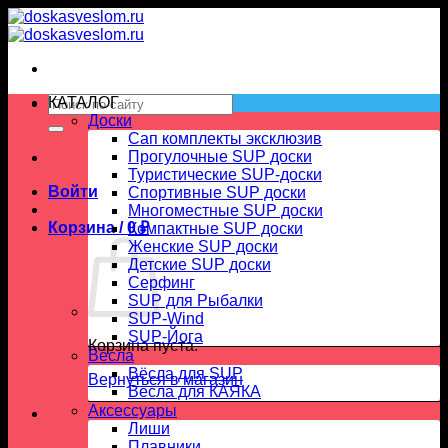
Skip
to
content
Искать:
КАТАЛОГ
Доски
Сап комплекты эксклюзив
Прогулочные SUP доски
Туристические SUP-доски
Войти
Спортивные SUP доски
Многоместные SUP доски
Корзина /
0
₽
Компактные SUP доски
Женские SUP доски
Детские SUP доски
Серфинг
SUP для Рыбалки
SUP-Wind
SUP-Йога
Корзина пуста.
Вёсла
Вёсла для SUP
Вернуться в магазин
Весла для КАЯКА
Аксессуары
Лиши
Плавники