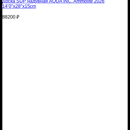
Доска SUP надувная AQUA INC. Ammolite 2026
14’0″x28″х15cm
88200
₽