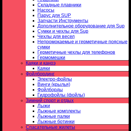
Складные плавники
Насосы
Парус для SUP
Запчасти Инструменты
Дополнительное оборудование для Sup
Сумки и чехлы для Sup
Чехлы для весел
Непромокаемые и герметичные поясные
сумки
Герметичные чехлы для телефонов
Гермомешки
Каяки и каноэ
Каяки
Фойлбординг
Электро-фойлы
Винги (крылья)
Фойлборды
Гидрофойлы (фойлы)
Зимний спорт и отдых
Лыжи
Лыжные комплекты
Лыжные палки
Лыжные ботинки
Спасательные жилеты