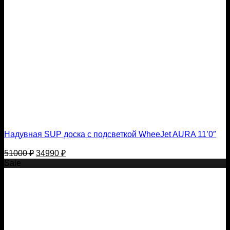
Надувная SUP доска с подсветкой WheeJet AURA 11’0″
Первоначальная
Текущая
51000
₽
34990
₽
цена
цена:
Sale
составляла
34990 ₽.
51000 ₽.