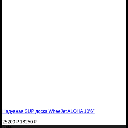
Надувная SUP доска WheeJet ALOHA 10’6″
Первоначальная
Текущая
25200
₽
18250
₽
цена
цена:
Sale