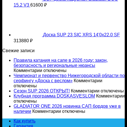
15.2 V3
61600
₽
Доска SUP 23 SIC XRS 14'0x22.0 SF
313880
₽
Свежие записи
Правила катания на сапе в 2026 году: закон,
безопасность и региональные нюансы
к
Комментарии
отключены
записи
Чемпионат и первенство Нижегородской области по
Правила
к
серфингу «Доска с веслом»
Комментарии
катания
записи
отключены
на
к
Чемпионат
Сезон SUP 2026 ОТКРЫТ!
Комментарии
отключены
сапе
записи
и
к
Клубная программа DOSKASVESLOM
Комментарии
в
Сезон
первенство
з
отключены
2026
SUP
Нижегород
К
GLADIATOR ONE 2026 новинка САП бордов уже в
году:
к
2026
области
наличии
Комментарии
отключены
закон,
записи
ОТКРЫТ!
по
Как купить
безопасность
GLADIATOR
серфингу
Гарантия
и
ONE
«Доска