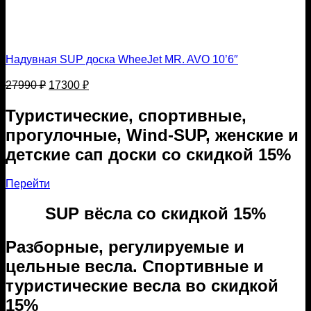
Надувная SUP доска WheeJet MR. AVO 10’6″
Первоначальная
Текущая
27990
₽
17300
₽
цена
цена:
составляла
17300 ₽.
Туристические, спортивные,
27990 ₽.
прогулочные, Wind-SUP, женские и
детские сап доски со скидкой 15%
Перейти
SUP вёсла со скидкой 15%
Разборные, регулируемые и
цельные весла. Спортивные и
туристические весла во скидкой
15%