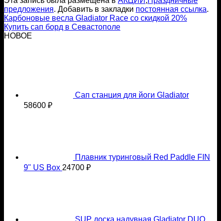
Эта запись была размещена в
АКЦИИ
,
Праздничные
предложения
. Добавить в закладки
постоянная ссылка
.
Карбоновые весла Gladiator Race со скидкой 20%
Купить сап борд в Севастополе
НОВОЕ
Сап станция для йоги Gladiator
58600
₽
Плавник туринговый Red Paddle FIN
9" US Box
24700
₽
SUP доска надувная Gladiator DUO