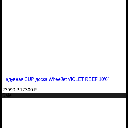
Надувная SUP доска WheeJet VIOLET REEF 10’6″
Первоначальная
Текущая
23990
₽
17300
₽
цена
цена:
Sale
составляла
17300 ₽.
23990 ₽.