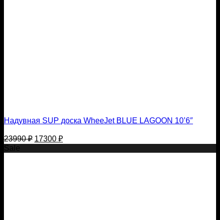
Надувная SUP доска WheeJet BLUE LAGOON 10’6″
Первоначальная
Текущая
23990
₽
17300
₽
цена
цена:
Sale
составляла
17300 ₽.
23990 ₽.