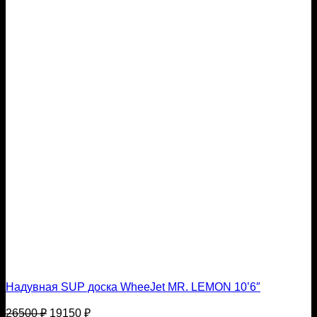
Надувная SUP доска WheeJet MR. LEMON 10’6″
Первоначальная
Текущая
26500
₽
19150
₽