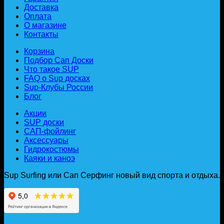
Доставка
региональные
2026
с
Оплата
нюансы
новинка
веслом»
О магазине
САП
Контакты
бордов
уже
Корзина
в
Подбор Сап Доски
наличии
Что такое SUP
FAQ о Sup досках
Sup-Клубы России
Блог
Акции
SUP доски
САП-фойлинг
Аксессуары
Гидрокостюмы
Каяки и каноэ
Sup Surfing или Сап Серфинг новый вид спорта и отдыха.