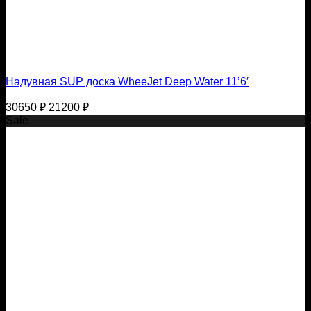
Надувная SUP доска WheeJet Deep Water 11’6′
Первоначальная
Текущая
30650
₽
21200
₽
цена
цена:
Sale
составляла
21200 ₽.
30650 ₽.