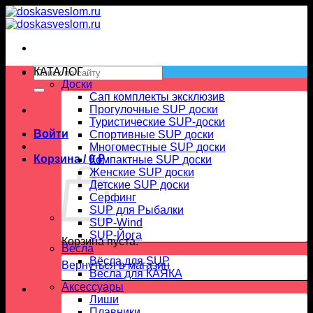
Skip
to
content
Искать:
КАТАЛОГ
Доски
Сап комплекты эксклюзив
Прогулочные SUP доски
Туристические SUP-доски
Войти
Спортивные SUP доски
Многоместные SUP доски
Корзина /
0
₽
Компактные SUP доски
Женские SUP доски
Детские SUP доски
Серфинг
SUP для Рыбалки
SUP-Wind
SUP-Йога
Корзина пуста.
Вёсла
Вёсла для SUP
Вернуться в магазин
Весла для КАЯКА
Аксессуары
Лиши
Плавники