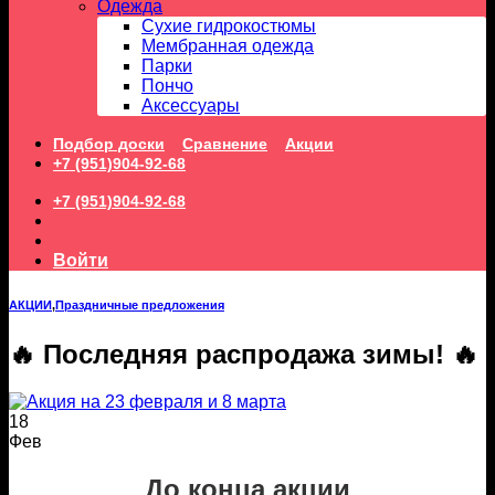
Одежда
Сухие гидрокостюмы
Мембранная одежда
Парки
Пончо
Аксессуары
Подбор доски
Сравнение
Акции
+7 (951)904-92-68
+7 (951)904-92-68
Войти
АКЦИИ
,
Праздничные предложения
🔥 Последняя распродажа зимы! 🔥
18
Фев
До конца акции