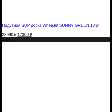
Надувная SUP доска WheeJet SUNNY GREEN 10’6″
Первоначальная
Текущая
23990
₽
17300
₽
цена
цена:
Sale
составляла
17300 ₽.
23990 ₽.