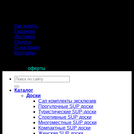
Как купить
Гарантия
Доставка
Оплата
О магазине
Контакты
Продолжая пользоваться сайтом, вы соглашаетесь с
условиями
оферты
.
Искать:
Каталог
Доски
Сап комплекты эксклюзив
Прогулочные SUP доски
Туристические SUP-доски
Спортивные SUP доски
Многоместные SUP доски
Компактные SUP доски
Женские SUP доски