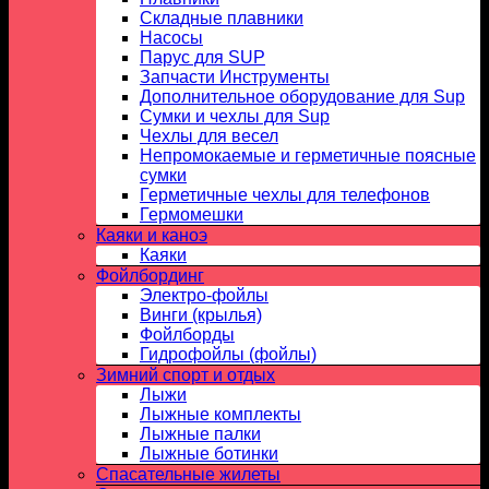
Складные плавники
Насосы
Парус для SUP
Запчасти Инструменты
Дополнительное оборудование для Sup
Сумки и чехлы для Sup
Чехлы для весел
Непромокаемые и герметичные поясные
сумки
Герметичные чехлы для телефонов
Гермомешки
Каяки и каноэ
Каяки
Фойлбординг
Электро-фойлы
Винги (крылья)
Фойлборды
Гидрофойлы (фойлы)
Зимний спорт и отдых
Лыжи
Лыжные комплекты
Лыжные палки
Лыжные ботинки
Спасательные жилеты