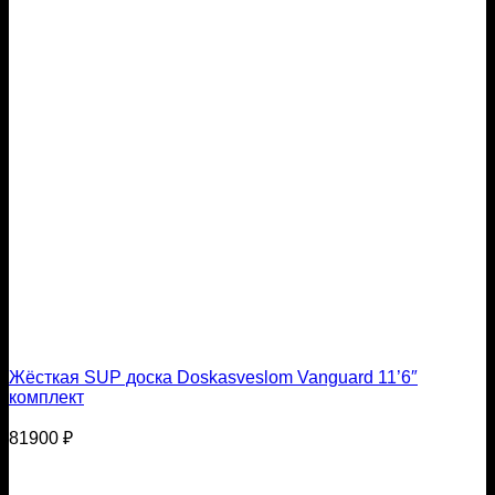
Жёсткая SUP доска Doskasveslom Vanguard 11’6″
комплект
81900
₽