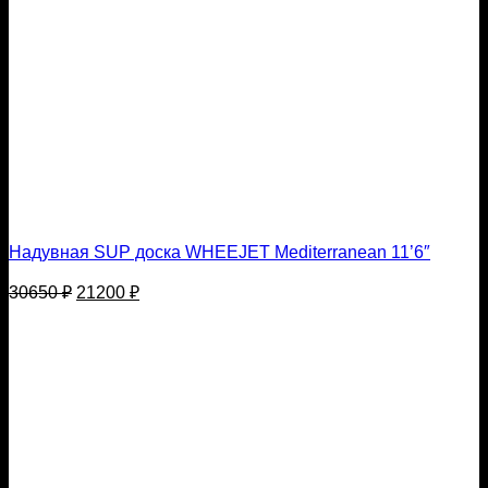
Надувная SUP доска WHEEJET Mediterranean 11’6″
Первоначальная
Текущая
30650
₽
21200
₽
цена
цена:
составляла
21200 ₽.
30650 ₽.