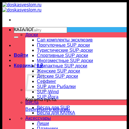
Skip
to
content
Искать:
КАТАЛОГ
Доски
Сап комплекты эксклюзив
Прогулочные SUP доски
Туристические SUP-доски
Войти
Спортивные SUP доски
Многоместные SUP доски
Корзина /
0
₽
Компактные SUP доски
Женские SUP доски
Детские SUP доски
Серфинг
SUP для Рыбалки
SUP-Wind
SUP-Йога
Корзина пуста.
Вёсла
Вёсла для SUP
Вернуться в магазин
Весла для КАЯКА
Аксессуары
Лиши
Плавники