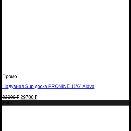
Промо
Надувная Sup доска PRONINE 11’6″ Alava
Первоначальная
Текущая
33000
₽
29700
₽
цена
цена:
Sale
составляла
29700 ₽.
33000 ₽.