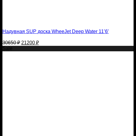
Надувная SUP доска WheeJet Deep Water 11’6′
Первоначальная
Текущая
30650
₽
21200
₽
цена
цена:
Sale
составляла
21200 ₽.
30650 ₽.