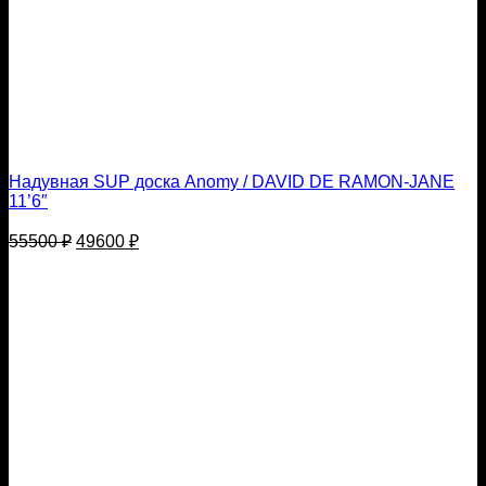
Надувная SUP доска Anomy / DAVID DE RAMON-JANE
11’6″
Первоначальная
Текущая
55500
₽
49600
₽
цена
цена:
составляла
49600 ₽.
55500 ₽.