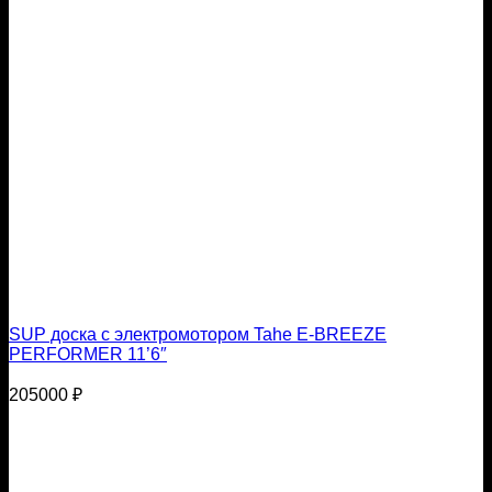
SUP доска с электромотором Tahe E-BREEZE
PERFORMER 11’6″
205000
₽