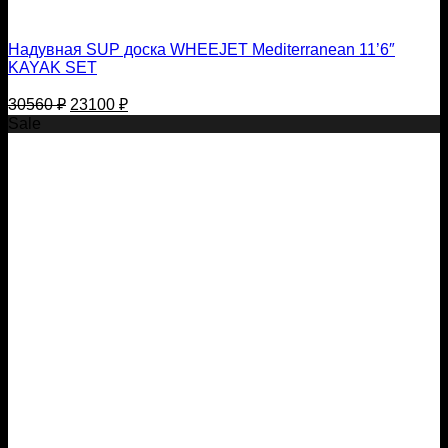
Надувная SUP доска WHEEJET Mediterranean 11’6″
KAYAK SET
Первоначальная
Текущая
30560
₽
23100
₽
цена
цена:
Sale
составляла
23100 ₽.
30560 ₽.