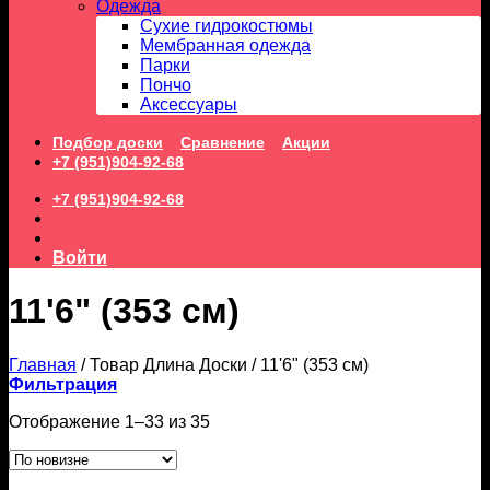
Одежда
Сухие гидрокостюмы
Мембранная одежда
Парки
Пончо
Аксессуары
Подбор доски
Сравнение
Акции
+7 (951)904-92-68
+7 (951)904-92-68
Войти
11'6" (353 см)
Главная
/
Товар Длина Доски
/
11'6" (353 см)
Фильтрация
Сортировка:
Отображение 1–33 из 35
самые
недавние