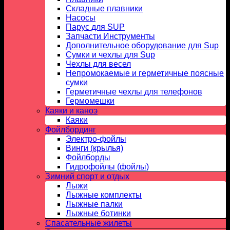
Складные плавники
Насосы
Парус для SUP
Запчасти Инструменты
Дополнительное оборудование для Sup
Сумки и чехлы для Sup
Чехлы для весел
Непромокаемые и герметичные поясные
сумки
Герметичные чехлы для телефонов
Гермомешки
Каяки и каноэ
Каяки
Фойлбординг
Электро-фойлы
Винги (крылья)
Фойлборды
Гидрофойлы (фойлы)
Зимний спорт и отдых
Лыжи
Лыжные комплекты
Лыжные палки
Лыжные ботинки
Спасательные жилеты