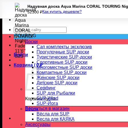
Skip
Надувная доска Aqua Marina CORAL TOURING Night
to
Как купить дешевле?
52300
₽
content
Искать:
КАТАЛОГ
Доски
Сап комплекты эксклюзив
Прогулочные SUP доски
Войти
Туристические SUP-доски
Спортивные SUP доски
Корзина /
0
₽
Многоместные SUP доски
Компактные SUP доски
Женские SUP доски
Детские SUP доски
Серфинг
SUP для Рыбалки
SUP-Wind
Корзина пуста.
SUP-Йога
Вернуться в магазин
Вёсла
Вёсла для SUP
Весла для КАЯКА
Аксессуары