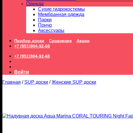
Одежда
Сухие гидрокостюмы
Мембранная одежда
Парки
Пончо
Аксессуары
Подбор доски
Сравнение
Акции
+7 (951)904-92-68
+7 (951)904-92-68
Войти
Главная
/
SUP доски
/
Женские SUP доски