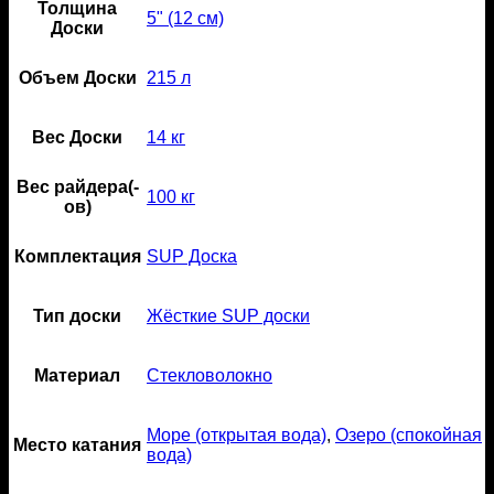
Толщина
5" (12 см)
Доски
Объем Доски
215 л
Вес Доски
14 кг
Вес райдера(-
100 кг
ов)
Комплектация
SUP Доска
Тип доски
Жёсткие SUP доски
Материал
Стекловолокно
Море (открытая вода)
,
Озеро (спокойная
Место катания
вода)