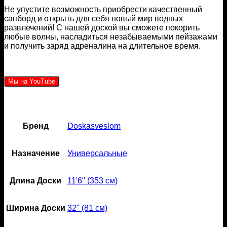
Не упустите возможность приобрести качественный
сапборд и открыть для себя новый мир водных
развлечений! С нашей доской вы сможете покорить
любые волны, насладиться незабываемыми пейзажами
и получить заряд адреналина на длительное время.
Мы на YouTube
Бренд
Doskasveslom
Назначение
Универсальные
Длина Доски
11'6" (353 см)
Ширина Доски
32" (81 см)