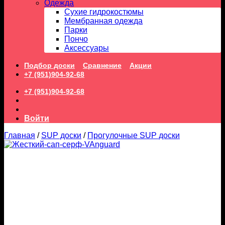
Одежда
Сухие гидрокостюмы
Мембранная одежда
Парки
Пончо
Аксессуары
Подбор доски
Сравнение
Акции
+7 (951)904-92-68
+7 (951)904-92-68
Войти
Главная
/
SUP доски
/
Прогулочные SUP доски