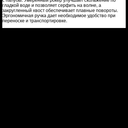
с палубы. Умеренный рокер улучшает скольжение по
гладкой воде и позволяет серфить на волне, а
закругленный хвост обеспечивает плавные повороты.
Эргономичная ручка дает необходимое удобство при
переноске и транспортировке.