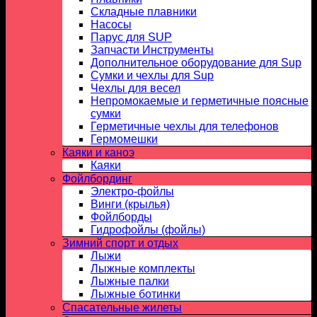
Складные плавники
Насосы
Парус для SUP
Запчасти Инструменты
Дополнительное оборудование для Sup
Сумки и чехлы для Sup
Чехлы для весел
Непромокаемые и герметичные поясные
сумки
Герметичные чехлы для телефонов
Гермомешки
Каяки и каноэ
Каяки
Фойлбординг
Электро-фойлы
Винги (крылья)
Фойлборды
Гидрофойлы (фойлы)
Зимний спорт и отдых
Лыжи
Лыжные комплекты
Лыжные палки
Лыжные ботинки
Спасательные жилеты