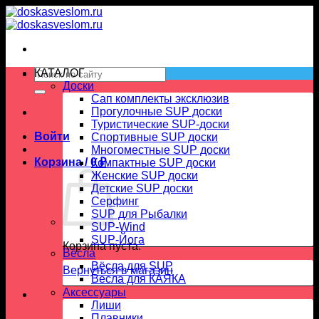
Skip
to
content
Искать:
КАТАЛОГ
Доски
Сап комплекты эксклюзив
Прогулочные SUP доски
Туристические SUP-доски
Войти
Спортивные SUP доски
Многоместные SUP доски
Корзина /
0
₽
Компактные SUP доски
Женские SUP доски
Детские SUP доски
Серфинг
SUP для Рыбалки
SUP-Wind
SUP-Йога
Корзина пуста.
Вёсла
Вёсла для SUP
Вернуться в магазин
Весла для КАЯКА
Аксессуары
Лиши
Плавники