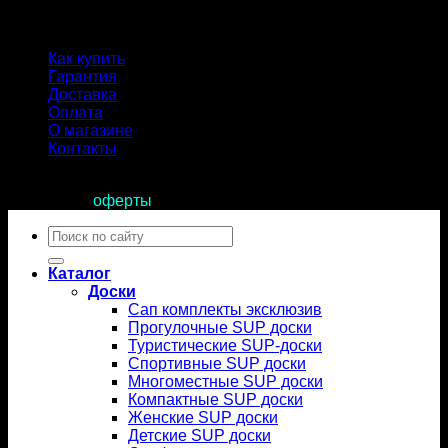
Как купить
Гарантия
Доставка
Оплата
О магазине
Контакты
Продолжая пользоваться сайтом, вы соглашаетесь с
условиями
оферты
.
Искать:
Каталог
Доски
Сап комплекты эксклюзив
Прогулочные SUP доски
Туристические SUP-доски
Спортивные SUP доски
Многоместные SUP доски
Компактные SUP доски
Женские SUP доски
Детские SUP доски