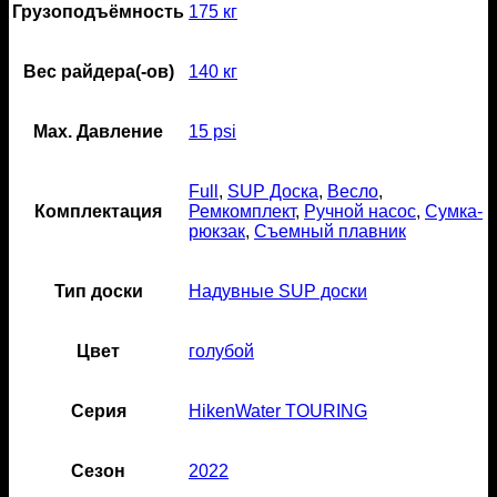
Грузоподъёмность
175 кг
Вес райдера(-ов)
140 кг
Мах. Давление
15 psi
Full
,
SUP Доска
,
Весло
,
Комплектация
Ремкомплект
,
Ручной насос
,
Сумка-
рюкзак
,
Съемный плавник
Тип доски
Надувные SUP доски
Цвет
голубой
Серия
HikenWater TOURING
Сезон
2022