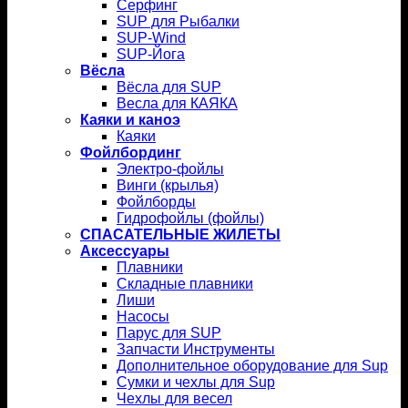
Серфинг
SUP для Рыбалки
SUP-Wind
SUP-Йога
Вёсла
Вёсла для SUP
Весла для КАЯКА
Каяки и каноэ
Каяки
Фойлбординг
Электро-фойлы
Винги (крылья)
Фойлборды
Гидрофойлы (фойлы)
СПАСАТЕЛЬНЫЕ ЖИЛЕТЫ
Аксессуары
Плавники
Складные плавники
Лиши
Насосы
Парус для SUP
Запчасти Инструменты
Дополнительное оборудование для Sup
Сумки и чехлы для Sup
Чехлы для весел