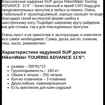
Классическая надувная SUP доска HikenWater Touring
ADVANCE 11’6″ – Качественный и яркий САП-борд для
продолжительных прогулок в любых условиях. Очень
стабильный и грузоподъемный, хорошо скользит по воде
благодаря своей вытянутой форме шейпа и
заостренному носу. Подойдет широкому кругу райдеров,
как для сплава, так и для повседневных прогулок
Очень прост и не прихотлив в эксплуатации, в комплекте
все самое необходимое: Сумка, доска, весло, плавник,
лиш, насос, ремкомплект.
Характеристики надувной SUP доски
HikenWater TOURING ADVANCE 11’6″:
размер – 350*81*15
Грузоподьемность – 180 кг!
Обьем в литрах – 350 литров
Кол-во плавников – 3 плавника
Двухслойная, ламинированная
Есть крепления для каяк-сидушки!