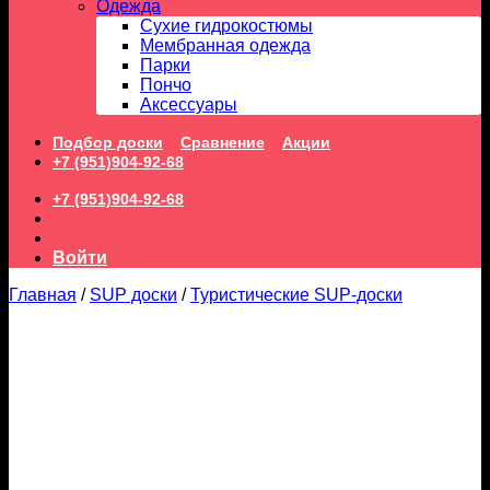
Одежда
Сухие гидрокостюмы
Мембранная одежда
Парки
Пончо
Аксессуары
Подбор доски
Сравнение
Акции
+7 (951)904-92-68
+7 (951)904-92-68
Войти
Главная
/
SUP доски
/
Туристические SUP-доски