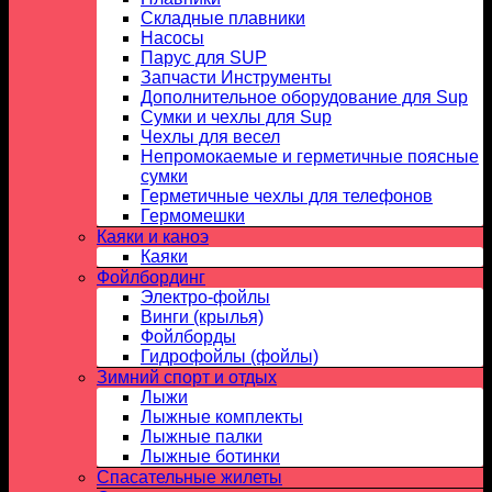
Складные плавники
Насосы
Парус для SUP
Запчасти Инструменты
Дополнительное оборудование для Sup
Сумки и чехлы для Sup
Чехлы для весел
Непромокаемые и герметичные поясные
сумки
Герметичные чехлы для телефонов
Гермомешки
Каяки и каноэ
Каяки
Фойлбординг
Электро-фойлы
Винги (крылья)
Фойлборды
Гидрофойлы (фойлы)
Зимний спорт и отдых
Лыжи
Лыжные комплекты
Лыжные палки
Лыжные ботинки
Спасательные жилеты