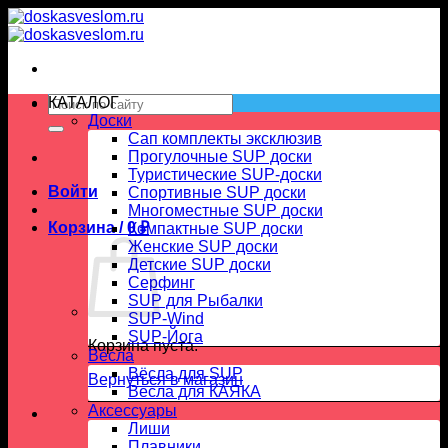
Skip
to
content
Искать:
КАТАЛОГ
Доски
Сап комплекты эксклюзив
Прогулочные SUP доски
Туристические SUP-доски
Войти
Спортивные SUP доски
Многоместные SUP доски
Корзина /
0
₽
Компактные SUP доски
Женские SUP доски
Детские SUP доски
Серфинг
SUP для Рыбалки
SUP-Wind
SUP-Йога
Корзина пуста.
Вёсла
Вёсла для SUP
Вернуться в магазин
Весла для КАЯКА
Аксессуары
Лиши
Плавники