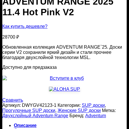
ADVENTUM RANGE 2025
11.4 Hot Pink V2
Как купить дешевле?
28700
₽
Обновленная коллекция ADVENTUM RANGE`25. Доски
серии V2 сохранили яркий дизайн и стали прочнее
благодаря двухслойной технологии MSL.
Доступно для предзаказа
Сравнить
Артикул:
DWYGV42123-1
Категории:
SUP доски
,
Прогулочные SUP доски
,
Женские SUP доски
Метка:
Двухслойный Adventum Range
Бренд:
Adventum
Описание