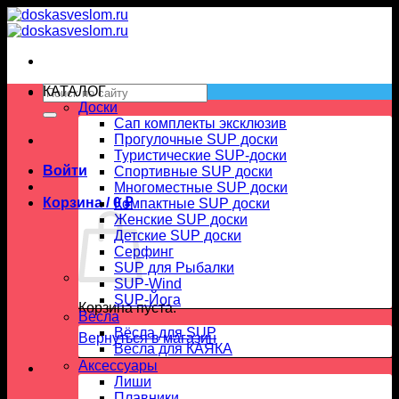
Skip
to
content
Искать:
КАТАЛОГ
Доски
Сап комплекты эксклюзив
Прогулочные SUP доски
Туристические SUP-доски
Войти
Спортивные SUP доски
Многоместные SUP доски
Корзина /
0
₽
Компактные SUP доски
Женские SUP доски
Детские SUP доски
Серфинг
SUP для Рыбалки
SUP-Wind
SUP-Йога
Корзина пуста.
Вёсла
Вёсла для SUP
Вернуться в магазин
Весла для КАЯКА
Аксессуары
Лиши
Плавники