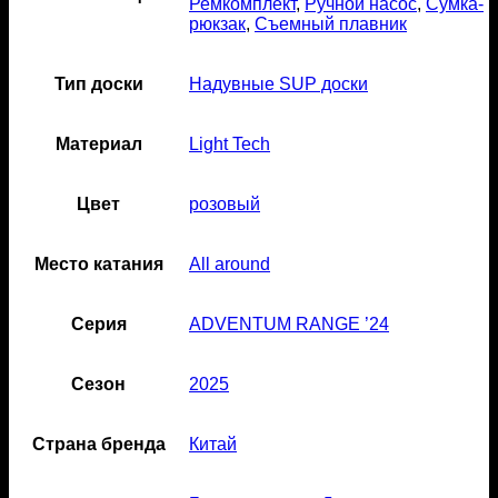
Ремкомплект
,
Ручной насос
,
Сумка-
рюкзак
,
Съемный плавник
Тип доски
Надувные SUP доски
Материал
Light Tech
Цвет
розовый
Место катания
All around
Серия
ADVENTUM RANGE ’24
Сезон
2025
Страна бренда
Китай