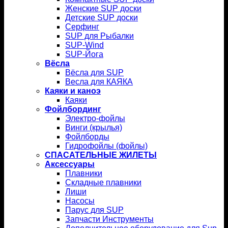
Женские SUP доски
Детские SUP доски
Серфинг
SUP для Рыбалки
SUP-Wind
SUP-Йога
Вёсла
Вёсла для SUP
Весла для КАЯКА
Каяки и каноэ
Каяки
Фойлбординг
Электро-фойлы
Винги (крылья)
Фойлборды
Гидрофойлы (фойлы)
СПАСАТЕЛЬНЫЕ ЖИЛЕТЫ
Аксессуары
Плавники
Складные плавники
Лиши
Насосы
Парус для SUP
Запчасти Инструменты