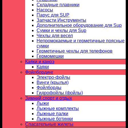
Складные плавники
Насосы
Парус для SUP
Запчасти Инструменты
Дополнительное оборудование для Sup
Сумки и чехлы для Sup
Чехлы для весел
Непромокаемые и герметичные поясные
сумки
Герметичные чехлы для телефонов
Гермомешки
Каяки и каноэ
Каяки
Фойлбординг
Электро-фойлы
Винги (крылья)
Фойлборды
Гидрофойлы (фойлы)
Зимний спорт и отдых
Лыжи
Лыжные комплекты
Лыжные палки
Лыжные ботинки
Спасательные жилеты