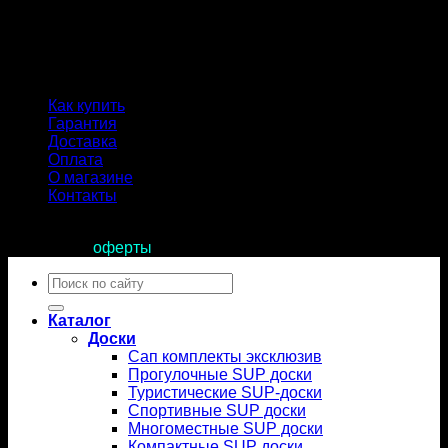
Как купить
Гарантия
Доставка
Оплата
О магазине
Контакты
Продолжая пользоваться сайтом, вы соглашаетесь с
условиями
оферты
.
Искать:
Каталог
Доски
Сап комплекты эксклюзив
Прогулочные SUP доски
Туристические SUP-доски
Спортивные SUP доски
Многоместные SUP доски
Компактные SUP доски