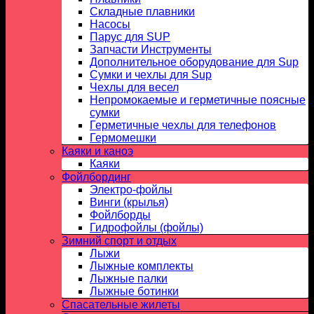
Складные плавники
Насосы
Парус для SUP
Запчасти Инструменты
Дополнительное оборудование для Sup
Сумки и чехлы для Sup
Чехлы для весел
Непромокаемые и герметичные поясные
сумки
Герметичные чехлы для телефонов
Гермомешки
Каяки и каноэ
Каяки
Фойлбординг
Электро-фойлы
Винги (крылья)
Фойлборды
Гидрофойлы (фойлы)
Зимний спорт и отдых
Лыжи
Лыжные комплекты
Лыжные палки
Лыжные ботинки
Спасательные жилеты