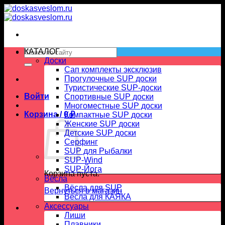
Skip
to
content
Искать:
КАТАЛОГ
Доски
Сап комплекты эксклюзив
Прогулочные SUP доски
Туристические SUP-доски
Войти
Спортивные SUP доски
Многоместные SUP доски
Корзина /
0
₽
Компактные SUP доски
Женские SUP доски
Детские SUP доски
Серфинг
SUP для Рыбалки
SUP-Wind
SUP-Йога
Корзина пуста.
Вёсла
Вёсла для SUP
Вернуться в магазин
Весла для КАЯКА
Аксессуары
Лиши
Плавники