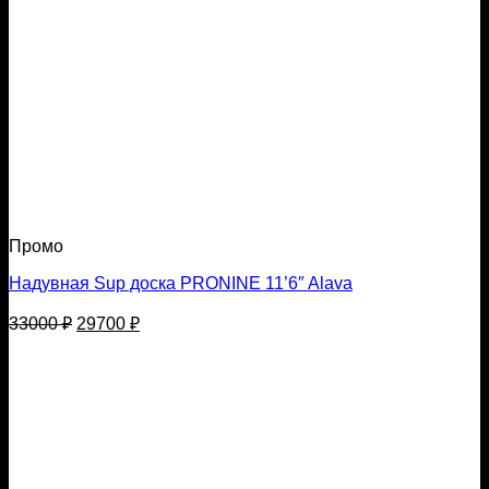
Промо
Надувная Sup доска PRONINE 11’6″ Alava
Первоначальная
Текущая
33000
₽
29700
₽
цена
цена:
составляла
29700 ₽.
33000 ₽.