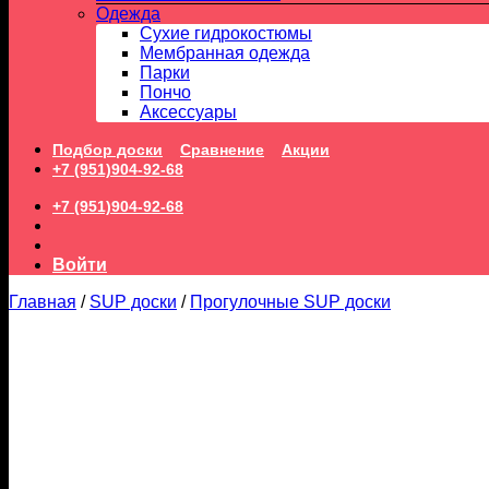
Одежда
Сухие гидрокостюмы
Мембранная одежда
Парки
Пончо
Аксессуары
Подбор доски
Сравнение
Акции
+7 (951)904-92-68
+7 (951)904-92-68
Войти
Главная
/
SUP доски
/
Прогулочные SUP доски