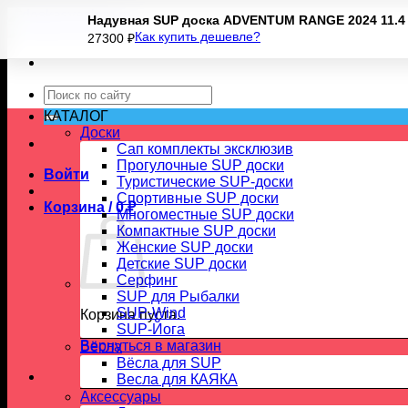
Skip
Надувная SUP доска ADVENTUM RANGE 2024 11.4 
to
Как купить дешевле?
27300
₽
content
Искать:
КАТАЛОГ
Доски
Сап комплекты эксклюзив
Прогулочные SUP доски
Войти
Туристические SUP-доски
Спортивные SUP доски
Корзина /
0
₽
Многоместные SUP доски
Компактные SUP доски
Женские SUP доски
Детские SUP доски
Серфинг
SUP для Рыбалки
SUP-Wind
Корзина пуста.
SUP-Йога
Вернуться в магазин
Вёсла
Вёсла для SUP
Весла для КАЯКА
Аксессуары