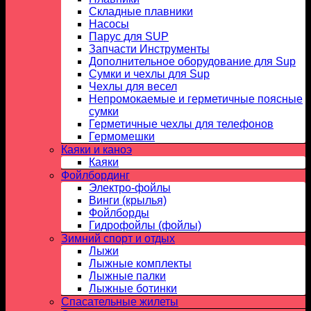
Складные плавники
Насосы
Парус для SUP
Запчасти Инструменты
Дополнительное оборудование для Sup
Сумки и чехлы для Sup
Чехлы для весел
Непромокаемые и герметичные поясные
сумки
Герметичные чехлы для телефонов
Гермомешки
Каяки и каноэ
Каяки
Фойлбординг
Электро-фойлы
Винги (крылья)
Фойлборды
Гидрофойлы (фойлы)
Зимний спорт и отдых
Лыжи
Лыжные комплекты
Лыжные палки
Лыжные ботинки
Спасательные жилеты