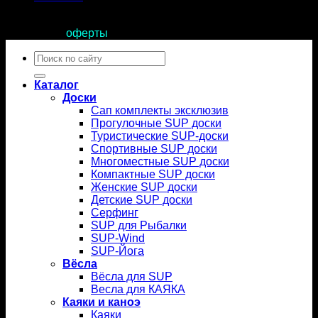
Продолжая пользоваться сайтом, вы соглашаетесь с
условиями
оферты
.
Искать:
Каталог
Доски
Сап комплекты эксклюзив
Прогулочные SUP доски
Туристические SUP-доски
Спортивные SUP доски
Многоместные SUP доски
Компактные SUP доски
Женские SUP доски
Детские SUP доски
Серфинг
SUP для Рыбалки
SUP-Wind
SUP-Йога
Вёсла
Вёсла для SUP
Весла для КАЯКА
Каяки и каноэ
Каяки