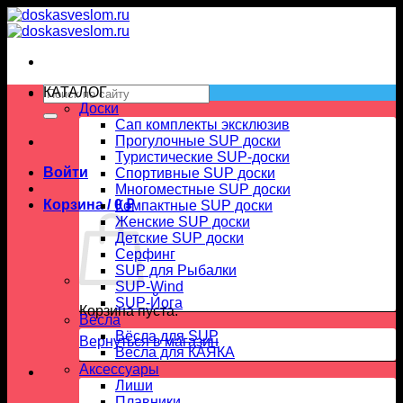
Skip
to
content
Искать:
КАТАЛОГ
Доски
Сап комплекты эксклюзив
Прогулочные SUP доски
Туристические SUP-доски
Войти
Спортивные SUP доски
Многоместные SUP доски
Корзина /
0
₽
Компактные SUP доски
Женские SUP доски
Детские SUP доски
Серфинг
SUP для Рыбалки
SUP-Wind
SUP-Йога
Корзина пуста.
Вёсла
Вёсла для SUP
Вернуться в магазин
Весла для КАЯКА
Аксессуары
Лиши
Плавники