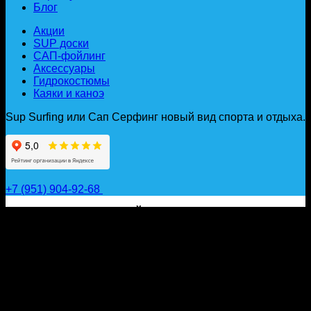
Блог
Акции
SUP доски
САП-фойлинг
Аксессуары
Гидрокостюмы
Каяки и каноэ
Sup Surfing или Сап Серфинг новый вид спорта и отдыха.
+7 (951) 904-92-68
САП ДОСКИ, ГИДРОФОЙЛЫ, ВЕСЛА, НАДУВНЫЕ
КАЯКИ, ГИДРОКОСТЮМЫ И АКСЕССУАРЫ ДЛЯ
ВОДЫ