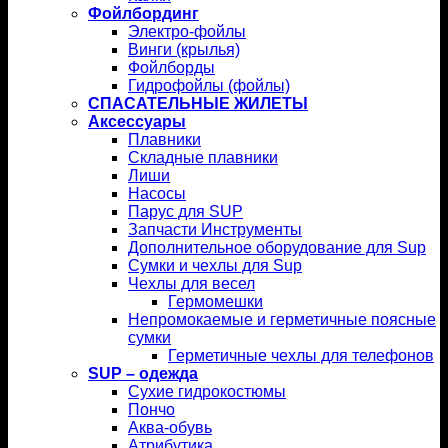
Фойлбординг
Электро-фойлы
Винги (крылья)
Фойлборды
Гидрофойлы (фойлы)
СПАСАТЕЛЬНЫЕ ЖИЛЕТЫ
Аксессуары
Плавники
Складные плавники
Лиши
Насосы
Парус для SUP
Запчасти Инструменты
Дополнительное оборудование для Sup
Сумки и чехлы для Sup
Чехлы для весел
Гермомешки
Непромокаемые и герметичные поясные
сумки
Герметичные чехлы для телефонов
SUP – одежда
Сухие гидрокостюмы
Пончо
Аква-обувь
Атрибутика