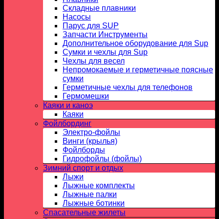
Складные плавники
Насосы
Парус для SUP
Запчасти Инструменты
Дополнительное оборудование для Sup
Сумки и чехлы для Sup
Чехлы для весел
Непромокаемые и герметичные поясные
сумки
Герметичные чехлы для телефонов
Гермомешки
Каяки и каноэ
Каяки
Фойлбординг
Электро-фойлы
Винги (крылья)
Фойлборды
Гидрофойлы (фойлы)
Зимний спорт и отдых
Лыжи
Лыжные комплекты
Лыжные палки
Лыжные ботинки
Спасательные жилеты