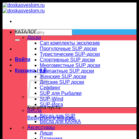
Skip
to
content
Искать:
КАТАЛОГ
Доски
Сап комплекты эксклюзив
Прогулочные SUP доски
Туристические SUP-доски
Войти
Спортивные SUP доски
Многоместные SUP доски
Корзина /
0
₽
Компактные SUP доски
Женские SUP доски
Детские SUP доски
Серфинг
SUP для Рыбалки
SUP-Wind
SUP-Йога
Корзина пуста.
Вёсла
Вёсла для SUP
Вернуться в магазин
Весла для КАЯКА
Аксессуары
Лиши
Плавники