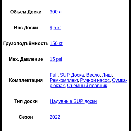
Объем Доски
300 л
Вес Доски
9,5 кг
Грузоподъёмность
150 кг
Мах. Давление
15 psi
Full
,
SUP Доска
,
Весло
,
Лиш
,
Комплектация
Ремкомплект
,
Ручной насос
,
Сумка-
рюкзак
,
Съемный плавник
Тип доски
Надувные SUP доски
Сезон
2022