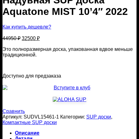
Надувная SUP доска
Aquatone MIST 10’4″ 2022
Как купить дешевле?
Первоначальная
Текущая
44950
₽
32500
₽
цена
цена:
составляла
Это полноразмерная доска, упакованная вдвое меньше
32500 ₽.
традиционной.
44950 ₽.
Доступно для предзаказа
Сравнить
Артикул:
SUDVL15461-1
Категории:
SUP доски
,
Компактные SUP доски
Описание
Детали