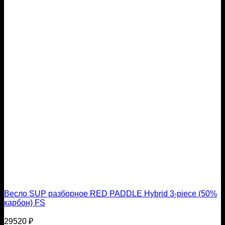
Весло SUP разборное RED PADDLE Hybrid 3-piece (50%
карбон) FS
29520
₽