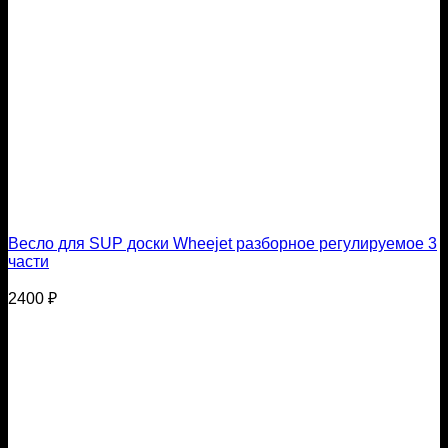
Весло для SUP доски Wheejet разборное регулируемое 3
части
2400
₽