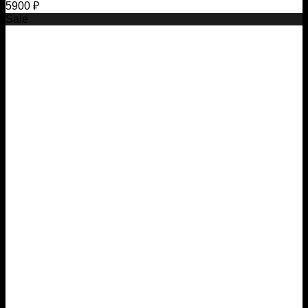
5900
₽
Sale