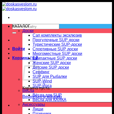
Skip
to
content
Искать:
КАТАЛОГ
Доски
Сап комплекты эксклюзив
Прогулочные SUP доски
Туристические SUP-доски
Войти
Спортивные SUP доски
Многоместные SUP доски
Корзина /
0
₽
Компактные SUP доски
Женские SUP доски
Детские SUP доски
Серфинг
SUP для Рыбалки
SUP-Wind
SUP-Йога
Корзина пуста.
Вёсла
Вёсла для SUP
Вернуться в магазин
Весла для КАЯКА
Аксессуары
Лиши
Плавники