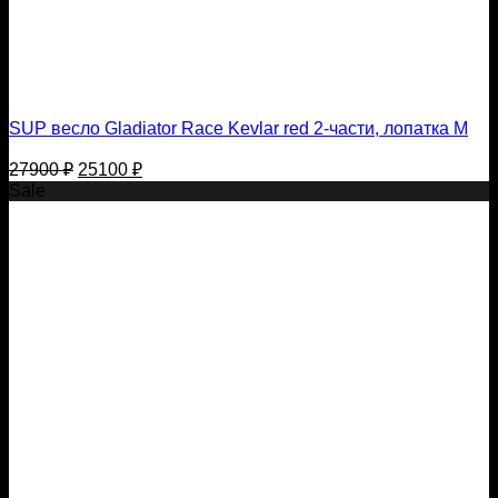
SUP весло Gladiator Race Kevlar red 2-части, лопатка M
Первоначальная
Текущая
27900
₽
25100
₽
цена
цена:
Sale
составляла
25100 ₽.
27900 ₽.