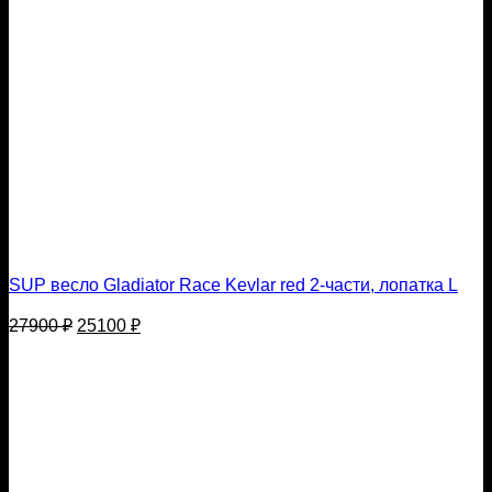
SUP весло Gladiator Race Kevlar red 2-части, лопатка L
Первоначальная
Текущая
27900
₽
25100
₽
цена
цена:
составляла
25100 ₽.
27900 ₽.