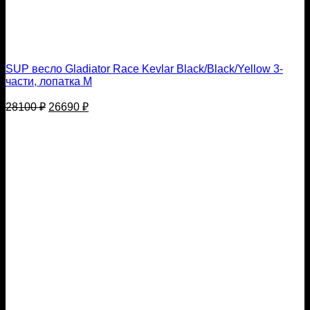
SUP весло Gladiator Race Kevlar Black/Black/Yellow 3-
части, лопатка M
Первоначальная
Текущая
28100
₽
26690
₽
цена
цена:
составляла
26690 ₽.
28100 ₽.