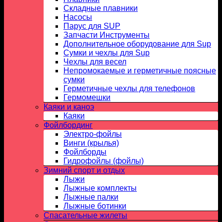
Складные плавники
Насосы
Парус для SUP
Запчасти Инструменты
Дополнительное оборудование для Sup
Сумки и чехлы для Sup
Чехлы для весел
Непромокаемые и герметичные поясные
сумки
Герметичные чехлы для телефонов
Гермомешки
Каяки и каноэ
Каяки
Фойлбординг
Электро-фойлы
Винги (крылья)
Фойлборды
Гидрофойлы (фойлы)
Зимний спорт и отдых
Лыжи
Лыжные комплекты
Лыжные палки
Лыжные ботинки
Спасательные жилеты