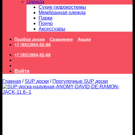
Одежда
Сухие гидрокостюмы
Мембранная одежда
Парки
Пончо
Аксессуары
Подбор доски
Сравнение
Акции
+7 (951)904-92-68
+7 (951)904-92-68
Войти
Главная
/
SUP доски
/
Прогулочные SUP доски