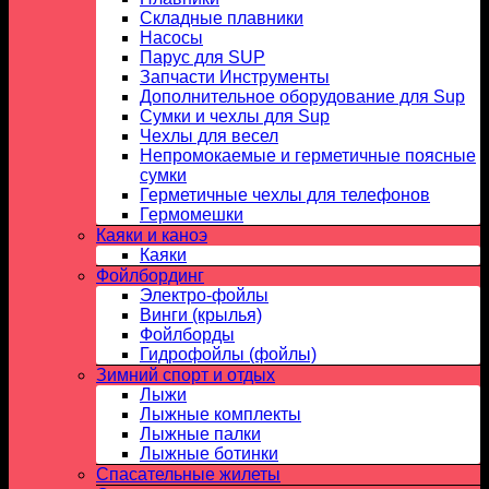
Складные плавники
Насосы
Парус для SUP
Запчасти Инструменты
Дополнительное оборудование для Sup
Сумки и чехлы для Sup
Чехлы для весел
Непромокаемые и герметичные поясные
сумки
Герметичные чехлы для телефонов
Гермомешки
Каяки и каноэ
Каяки
Фойлбординг
Электро-фойлы
Винги (крылья)
Фойлборды
Гидрофойлы (фойлы)
Зимний спорт и отдых
Лыжи
Лыжные комплекты
Лыжные палки
Лыжные ботинки
Спасательные жилеты