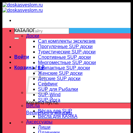
Skip
to
content
Искать:
КАТАЛОГ
Доски
Сап комплекты эксклюзив
Прогулочные SUP доски
Туристические SUP-доски
Войти
Спортивные SUP доски
Многоместные SUP доски
Корзина /
0
₽
Компактные SUP доски
Женские SUP доски
Детские SUP доски
Серфинг
SUP для Рыбалки
SUP-Wind
SUP-Йога
Корзина пуста.
Вёсла
Вёсла для SUP
Вернуться в магазин
Весла для КАЯКА
Аксессуары
Лиши
Плавники