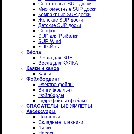
Спортивные SUP доски
Многоместные SUP доски
Компактные SUP доски
Женские SUP доски
Детские SUP доски
Серфинг
SUP для Рыбалки
SUP-Wind
SUP-Йога
Вёсла
Вёсла для SUP
Весла для КАЯКА
Каяки и каноэ
Каяки
Фойлбординг
Электро-фойлы
Винги (крылья)
Фойлборды
Гидрофойлы (фойлы)
СПАСАТЕЛЬНЫЕ ЖИЛЕТЫ
Аксессуары
Плавники
Складные плавники
Лиши
Насосы