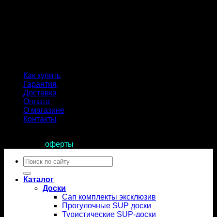
Как купить
Гарантия
Доставка
Оплата
О магазине
Контакты
Продолжая пользоваться сайтом, вы соглашаетесь с
условиями
оферты
.
Искать:
Каталог
Доски
Сап комплекты эксклюзив
Прогулочные SUP доски
Туристические SUP-доски