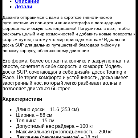
Описание
Детали
Давайте отправимся с вами в короткое гипнотическое
путешествие из поп-арта и кинематографа в легендарную
сюрреалистическую галлюцинацию! Погрузитесь в цвет, чтобы
раскрыть целый мир возможностей и добавить новые повороты к
старым путям, потому что мир принадлежит вам! Идеальная
доска SUP для дальних путешествий благодаря гибкому и
легкому корпусу, облегчающему движение.
Его форма, более острая на кончике и закругленная на
хвосте, сочетает в себе скорость и комфорт. Модель
доски SUP, сочетающая в себе дизайн досок Touring и
Race. Не теряя комфорта и устойчивости, доска имеет
заостренный нос, который легко разбивает волны и
позволяет двигаться быстрее.
Характеристики
Длина доски – 11.6 (353 см)
Ширина – 86 см
Толщина – 15 см
Допустимый вес райдера – 100 кг
Максимальная грузоподъемность – 200 кг
Давление (рекомендуемое) – 18 psi