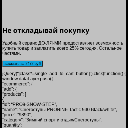
Не откладывай покупку
Удобный сервис ДО-ЛЯ-МИ предоставляет возможность
купить товар и заплатить всего 25% сегодня. Остальное
частями.
заказать за 2472 руб
jQuery(“[class*=single_add_to_cart_button]”).click(function() {
window.dataLayer.push({
“ecommerce”: {
“add”: {
“products”: [
{
“id”: “PRO9-SNOW-STEP”,
“name”: “Снегоступы PRONINE Tactic 930 Black/white”,
“price”: “9890”,
“category”: “Зимний спорт и отдых/Снегоступы”,
“quantity”: