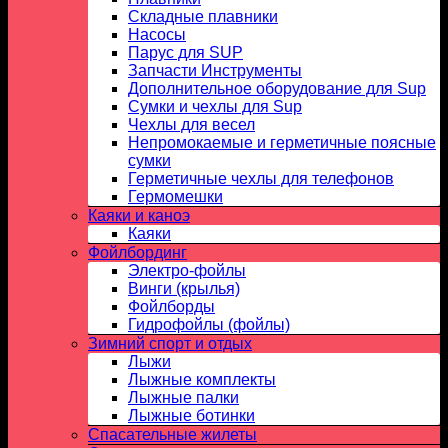
Складные плавники
Насосы
Парус для SUP
Запчасти Инструменты
Дополнительное оборудование для Sup
Сумки и чехлы для Sup
Чехлы для весел
Непромокаемые и герметичные поясные
сумки
Герметичные чехлы для телефонов
Гермомешки
Каяки и каноэ
Каяки
Фойлбординг
Электро-фойлы
Винги (крылья)
Фойлборды
Гидрофойлы (фойлы)
Зимний спорт и отдых
Лыжи
Лыжные комплекты
Лыжные палки
Лыжные ботинки
Спасательные жилеты