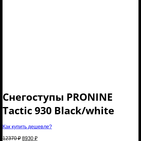
Снегоступы PRONINE
Tactic 930 Black/white
Как купить дешевле?
Первоначальная
Текущая
12370
₽
8930
₽