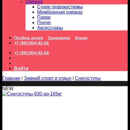
Одежда
Сухие гидрокостюмы
Мембранная одежда
Парки
Пончо
Аксессуары
Подбор доски
Сравнение
Акции
+7 (951)904-92-68
+7 (951)904-92-68
Войти
Главная
/
Зимний спорт и отдых
/
Снегоступы
Sale
NEW