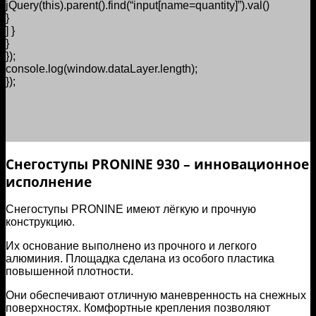
jQuery(this).parent().find(“input[name=quantity]”).val()
}
] }
}
});
console.log(window.dataLayer.length);
});
Количество
товара
Снегоступы
PRONINE
Tactic
Снегоступы PRONINE 930 – инновационное
930
исполнение
Black/white
Снегоступы PRONINE имеют лёгкую и прочную
конструкцию.
Их основание выполнено из прочного и легкого
алюминия. Площадка сделана из особого пластика
повышенной плотности.
Они обеспечивают отличную маневренность на снежных
поверхностях. Комфортные крепления позволяют