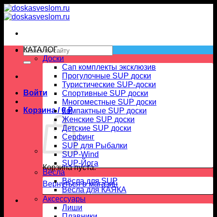
Skip
to
content
Искать:
КАТАЛОГ
Доски
Сап комплекты эксклюзив
Прогулочные SUP доски
Туристические SUP-доски
Войти
Спортивные SUP доски
Многоместные SUP доски
Корзина /
0
₽
Компактные SUP доски
Женские SUP доски
Детские SUP доски
Серфинг
SUP для Рыбалки
SUP-Wind
SUP-Йога
Корзина пуста.
Вёсла
Вёсла для SUP
Вернуться в магазин
Весла для КАЯКА
Аксессуары
Лиши
Плавники