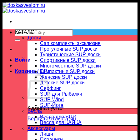
Skip
to
content
Искать:
КАТАЛОГ
Доски
Сап комплекты эксклюзив
Прогулочные SUP доски
Туристические SUP-доски
Войти
Спортивные SUP доски
Многоместные SUP доски
Корзина /
0
₽
Компактные SUP доски
Женские SUP доски
Детские SUP доски
Серфинг
SUP для Рыбалки
SUP-Wind
SUP-Йога
Корзина пуста.
Вёсла
Вёсла для SUP
Вернуться в магазин
Весла для КАЯКА
Аксессуары
Лиши
Плавники