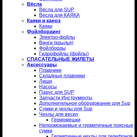
Вёсла
Вёсла для SUP
Весла для КАЯКА
Каяки и каноэ
Каяки
Фойлбординг
Электро-фойлы
Винги (крылья)
Фойлборды
Гидрофойлы (фойлы)
СПАСАТЕЛЬНЫЕ ЖИЛЕТЫ
Аксессуары
Плавники
Складные плавники
Лиши
Насосы
Парус для SUP
Запчасти Инструменты
Дополнительное оборудование для Sup
Сумки и чехлы для Sup
Чехлы для весел
Гермомешки
Непромокаемые и герметичные поясные
сумки
Герметичные чехлы для телефонов