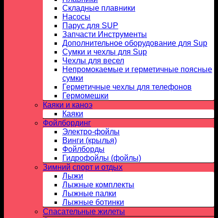
Складные плавники
Насосы
Парус для SUP
Запчасти Инструменты
Дополнительное оборудование для Sup
Сумки и чехлы для Sup
Чехлы для весел
Непромокаемые и герметичные поясные
сумки
Герметичные чехлы для телефонов
Гермомешки
Каяки и каноэ
Каяки
Фойлбординг
Электро-фойлы
Винги (крылья)
Фойлборды
Гидрофойлы (фойлы)
Зимний спорт и отдых
Лыжи
Лыжные комплекты
Лыжные палки
Лыжные ботинки
Спасательные жилеты