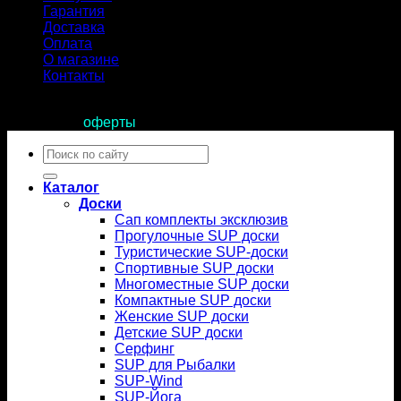
Гарантия
Доставка
Оплата
О магазине
Контакты
Продолжая пользоваться сайтом, вы соглашаетесь с
условиями
оферты
.
Искать:
Каталог
Доски
Сап комплекты эксклюзив
Прогулочные SUP доски
Туристические SUP-доски
Спортивные SUP доски
Многоместные SUP доски
Компактные SUP доски
Женские SUP доски
Детские SUP доски
Серфинг
SUP для Рыбалки
SUP-Wind
SUP-Йога