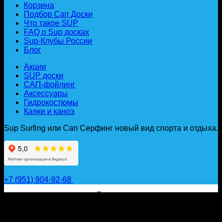
Корзина
Подбор Сап Доски
Что такое SUP
FAQ о Sup досках
Sup-Клубы России
Блог
Акции
SUP доски
САП-фойлинг
Аксессуары
Гидрокостюмы
Каяки и каноэ
Sup Surfing или Сап Серфинг новый вид спорта и отдыха.
+7 (951) 904-92-68
САП ДОСКИ, ГИДРОФОЙЛЫ, ВЕСЛА, НАДУВНЫЕ
КАЯКИ, ГИДРОКОСТЮМЫ И АКСЕССУАРЫ ДЛЯ
ВОДЫ