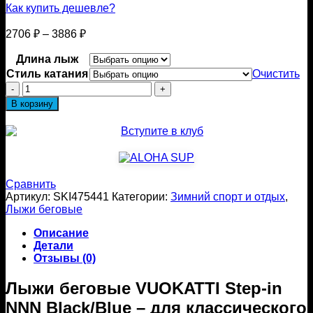
Как купить дешевле?
Диапазон
2706
₽
–
3886
₽
цен:
2706 ₽
Длина лыж
–
Стиль катания
Очистить
3886 ₽
Количество
товара
В корзину
Лыжи
беговые
VUOKATTI
с
креплениями
Step-
Сравнить
in
Артикул:
SKI475441
Категории:
Зимний спорт и отдых
,
NNN
Лыжи беговые
Black/Blue
Описание
Детали
Отзывы (0)
Лыжи беговые VUOKATTI Step-in
NNN Black/Blue – для классического