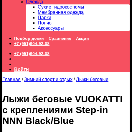
Одежда
Сухие гидрокостюмы
Мембранная одежда
Парки
Пончо
Аксессуары
Подбор доски
Сравнение
Акции
+7 (951)904-92-68
+7 (951)904-92-68
Войти
Главная
/
Зимний спорт и отдых
/
Лыжи беговые
Лыжи беговые VUOKATTI
с креплениями Step-in
NNN Black/Blue