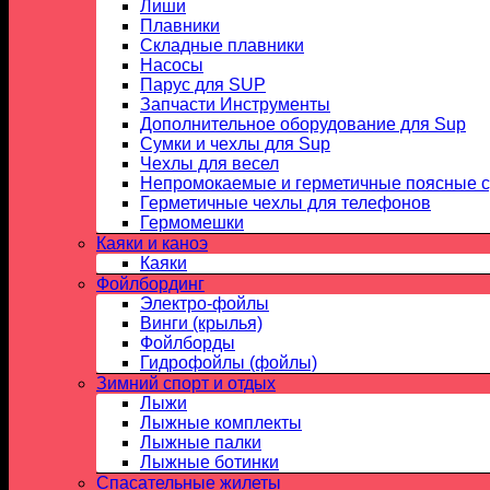
Лиши
Плавники
Складные плавники
Насосы
Парус для SUP
Запчасти Инструменты
Дополнительное оборудование для Sup
Сумки и чехлы для Sup
Чехлы для весел
Непромокаемые и герметичные поясные 
Герметичные чехлы для телефонов
Гермомешки
Каяки и каноэ
Каяки
Фойлбординг
Электро-фойлы
Винги (крылья)
Фойлборды
Гидрофойлы (фойлы)
Зимний спорт и отдых
Лыжи
Лыжные комплекты
Лыжные палки
Лыжные ботинки
Спасательные жилеты