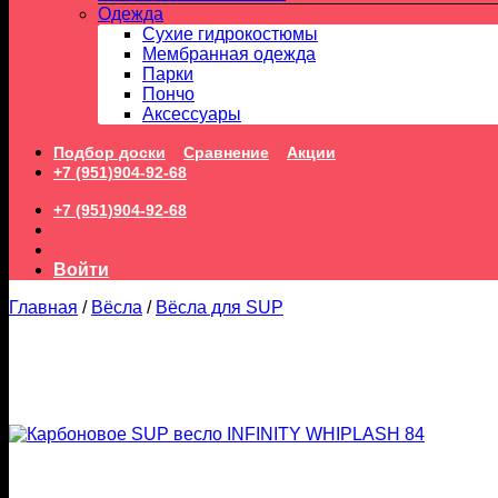
Одежда
Сухие гидрокостюмы
Мембранная одежда
Парки
Пончо
Аксессуары
Подбор доски
Сравнение
Акции
+7 (951)904-92-68
+7 (951)904-92-68
Войти
Главная
/
Вёсла
/
Вёсла для SUP