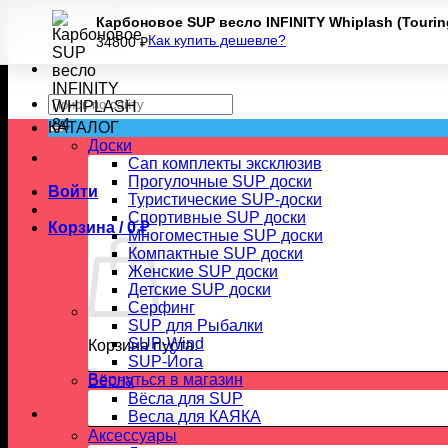
Skip
Карбоновое SUP весло INFINITY Whiplash (Touri
to
Как купить дешевле?
34800
₽
content
Искать:
КАТАЛОГ
Доски
Сап комплекты эксклюзив
Прогулочные SUP доски
Войти
Туристические SUP-доски
Спортивные SUP доски
Корзина /
0
₽
Многоместные SUP доски
Компактные SUP доски
Женские SUP доски
Детские SUP доски
Серфинг
SUP для Рыбалки
SUP-Wind
Корзина пуста.
SUP-Йога
Вернуться в магазин
Вёсла
Вёсла для SUP
Весла для КАЯКА
Аксессуары