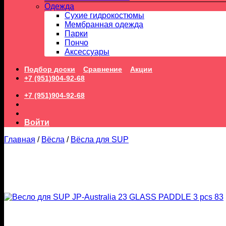
Одежда
Сухие гидрокостюмы
Мембранная одежда
Парки
Пончо
Аксессуары
Подбор доски
Сравнение
Акции
+7 (951)904-92-68
+7 (951)904-92-68
Войти
Главная
/
Вёсла
/
Вёсла для SUP