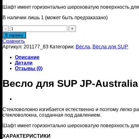
Шафт имеет горизонтально шероховатую поверхность для
В наличии лишь 1 (может быть предзаказано)
Количество
товара
В корзину
Весло
Сравнить
для
Артикул:
201177_83
Категории:
Вёсла
,
Вёсла для SUP
SUP
JP-
Описание
Australia
Детали
24
Отзывы (0)
GLASS
PADDLE
Весло для SUP JP-Australi
3
pcs
83
Стекловолокно изгибается естественно и поэтому легко ра
стекловолокна, созданная под давлением.
Шафт имеет горизонтально шероховатую поверхность для
ХАРАКТЕРИСТИКИ