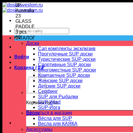
Skip
to
content
Искать:
КАТАЛОГ
Доски
Сап комплекты эксклюзив
Прогулочные SUP доски
Войти
Туристические SUP-доски
Спортивные SUP доски
Корзина /
0
₽
Многоместные SUP доски
Компактные SUP доски
Женские SUP доски
Детские SUP доски
Серфинг
SUP для Рыбалки
SUP-Wind
Корзина пуста.
SUP-Йога
Вернуться в магазин
Вёсла
Вёсла для SUP
Весла для КАЯКА
Аксессуары