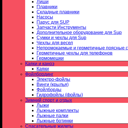
Лиши
Плавники
Складные плавники
Насосы
Парус для SUP
Запчасти Инструменты
Дополнительное оборудование для Sup
Сумки и чехлы для Sup
Чехлы для весел
Непромокаемые и герметичные поясные 
Герметичные чехлы для телефонов
Гермомешки
Каяки и каноэ
Каяки
Фойлбординг
Электро-фойлы
Винги (крылья)
Фойлборды
Гидрофойлы (фойлы)
Зимний спорт и отдых
Лыжи
Лыжные комплекты
Лыжные палки
Лыжные ботинки
Спасательные жилеты