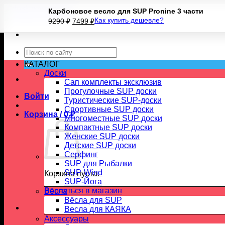
Skip
Карбоновое весло для SUP Pronine 3 части
to
Первоначальная
Текущая
Как купить дешевле?
9290
₽
7499
₽
content
цена
цена:
составляла
7499 ₽.
9290 ₽.
Искать:
КАТАЛОГ
Доски
Сап комплекты эксклюзив
Прогулочные SUP доски
Войти
Туристические SUP-доски
Спортивные SUP доски
Корзина /
0
₽
Многоместные SUP доски
Компактные SUP доски
Женские SUP доски
Детские SUP доски
Серфинг
SUP для Рыбалки
SUP-Wind
Корзина пуста.
SUP-Йога
Вернуться в магазин
Вёсла
Вёсла для SUP
Весла для КАЯКА
Аксессуары