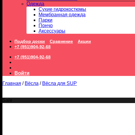
Одежда
Сухие гидрокостюмы
Мембранная одежда
Парки
Пончо
Аксессуары
Подбор доски
Сравнение
Акции
+7 (951)904-92-68
+7 (951)904-92-68
Войти
Главная
/
Вёсла
/
Вёсла для SUP
Sale