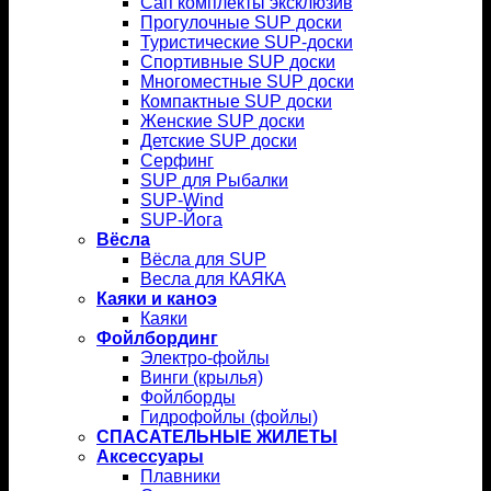
Сап комплекты эксклюзив
Прогулочные SUP доски
Туристические SUP-доски
Спортивные SUP доски
Многоместные SUP доски
Компактные SUP доски
Женские SUP доски
Детские SUP доски
Серфинг
SUP для Рыбалки
SUP-Wind
SUP-Йога
Вёсла
Вёсла для SUP
Весла для КАЯКА
Каяки и каноэ
Каяки
Фойлбординг
Электро-фойлы
Винги (крылья)
Фойлборды
Гидрофойлы (фойлы)
СПАСАТЕЛЬНЫЕ ЖИЛЕТЫ
Аксессуары
Плавники