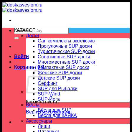
Skip
to
content
Искать:
КАТАЛОГ
Доски
Сап комплекты эксклюзив
Прогулочные SUP доски
Туристические SUP-доски
Войти
Спортивные SUP доски
Многоместные SUP доски
Корзина /
0
₽
Компактные SUP доски
Женские SUP доски
Детские SUP доски
Серфинг
SUP для Рыбалки
SUP-Wind
SUP-Йога
Корзина пуста.
Вёсла
Вёсла для SUP
Вернуться в магазин
Весла для КАЯКА
Аксессуары
Лиши
Плавники