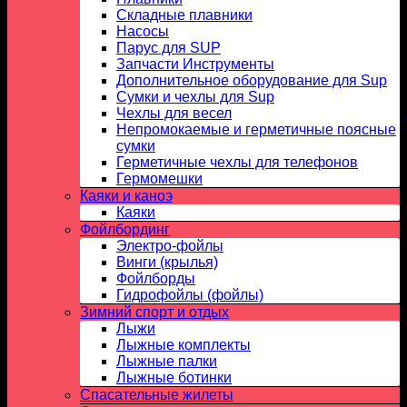
Складные плавники
Насосы
Парус для SUP
Запчасти Инструменты
Дополнительное оборудование для Sup
Сумки и чехлы для Sup
Чехлы для весел
Непромокаемые и герметичные поясные
сумки
Герметичные чехлы для телефонов
Гермомешки
Каяки и каноэ
Каяки
Фойлбординг
Электро-фойлы
Винги (крылья)
Фойлборды
Гидрофойлы (фойлы)
Зимний спорт и отдых
Лыжи
Лыжные комплекты
Лыжные палки
Лыжные ботинки
Спасательные жилеты