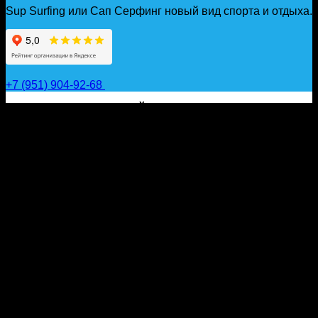
Sup Surfing или Сап Серфинг новый вид спорта и отдыха.
+7 (951) 904-92-68
САП ДОСКИ, ГИДРОФОЙЛЫ, ВЕСЛА, НАДУВНЫЕ
КАЯКИ, ГИДРОКОСТЮМЫ И АКСЕССУАРЫ ДЛЯ
ВОДЫ