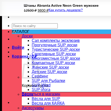
Skip
Штаны Abranta Active Neon Green мужские
to
Первоначальная
Текущая
Как купить дешевле?
12500
₽
9800
₽
content
цена
цена:
составляла
9800 ₽.
12500 ₽.
Искать:
КАТАЛОГ
Доски
Сап комплекты эксклюзив
Прогулочные SUP доски
Войти
Туристические SUP-доски
Спортивные SUP доски
Корзина /
0
₽
Многоместные SUP доски
Компактные SUP доски
Женские SUP доски
Детские SUP доски
Серфинг
SUP для Рыбалки
SUP-Wind
Корзина пуста.
SUP-Йога
Вернуться в магазин
Вёсла
Вёсла для SUP
Весла для КАЯКА
Аксессуары