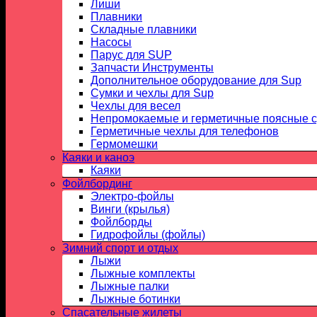
Лиши
Плавники
Складные плавники
Насосы
Парус для SUP
Запчасти Инструменты
Дополнительное оборудование для Sup
Сумки и чехлы для Sup
Чехлы для весел
Непромокаемые и герметичные поясные 
Герметичные чехлы для телефонов
Гермомешки
Каяки и каноэ
Каяки
Фойлбординг
Электро-фойлы
Винги (крылья)
Фойлборды
Гидрофойлы (фойлы)
Зимний спорт и отдых
Лыжи
Лыжные комплекты
Лыжные палки
Лыжные ботинки
Спасательные жилеты