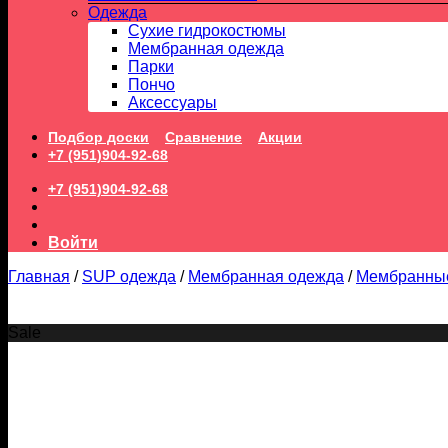
Одежда
Сухие гидрокостюмы
Мембранная одежда
Парки
Пончо
Аксессуары
Подбор доски
Сравнение
Акции
+7 (951)904-92-68
+7 (951)904-92-68
Войти
Главная
/
SUP одежда
/
Мембранная одежда
/
Мембранны
Sale