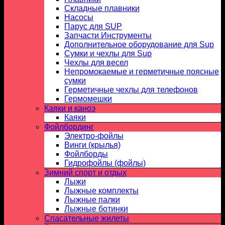
Складные плавники
Насосы
Парус для SUP
Запчасти Инструменты
Дополнительное оборудование для Sup
Сумки и чехлы для Sup
Чехлы для весел
Непромокаемые и герметичные поясные
сумки
Герметичные чехлы для телефонов
Гермомешки
Каяки и каноэ
Каяки
Фойлбординг
Электро-фойлы
Винги (крылья)
Фойлборды
Гидрофойлы (фойлы)
Зимний спорт и отдых
Лыжи
Лыжные комплекты
Лыжные палки
Лыжные ботинки
Спасательные жилеты