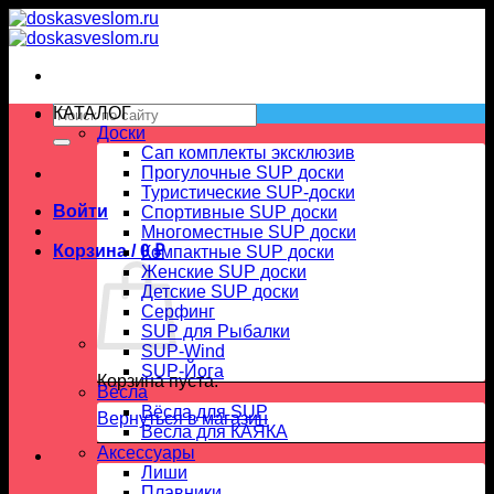
Skip
to
content
Искать:
КАТАЛОГ
Доски
Сап комплекты эксклюзив
Прогулочные SUP доски
Туристические SUP-доски
Войти
Спортивные SUP доски
Многоместные SUP доски
Корзина /
0
₽
Компактные SUP доски
Женские SUP доски
Детские SUP доски
Серфинг
SUP для Рыбалки
SUP-Wind
SUP-Йога
Корзина пуста.
Вёсла
Вёсла для SUP
Вернуться в магазин
Весла для КАЯКА
Аксессуары
Лиши
Плавники