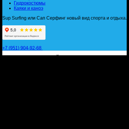
Гидрокостюмы
Каяки и каноэ
Sup Surfing или Сап Серфинг новый вид спорта и отдыха.
+7 (951) 904-92-68
САП ДОСКИ, ГИДРОФОЙЛЫ, ВЕСЛА, НАДУВНЫЕ
КАЯКИ, ГИДРОКОСТЮМЫ И АКСЕССУАРЫ ДЛЯ
ВОДЫ