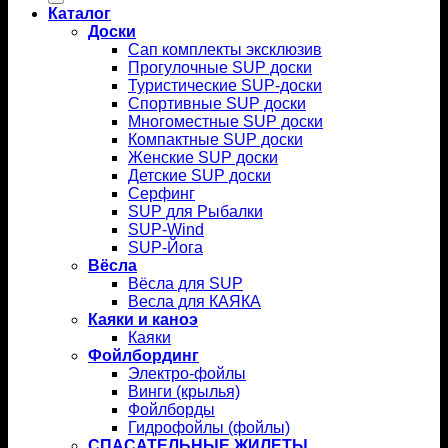
Каталог
Доски
Сап комплекты эксклюзив
Прогулочные SUP доски
Туристические SUP-доски
Спортивные SUP доски
Многоместные SUP доски
Компактные SUP доски
Женские SUP доски
Детские SUP доски
Серфинг
SUP для Рыбалки
SUP-Wind
SUP-Йога
Вёсла
Вёсла для SUP
Весла для КАЯКА
Каяки и каноэ
Каяки
Фойлбординг
Электро-фойлы
Винги (крылья)
Фойлборды
Гидрофойлы (фойлы)
СПАСАТЕЛЬНЫЕ ЖИЛЕТЫ