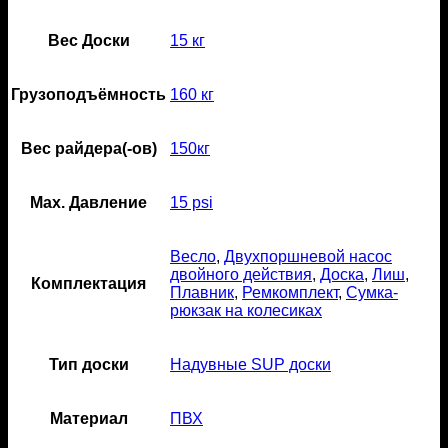
Вес Доски
15 кг
Грузоподъёмность
160 кг
Вес райдера(-ов)
150кг
Мах. Давление
15 psi
Весло
,
Двухпоршневой насос
двойного действия
,
Доска
,
Лиш
,
Комплектация
Плавник
,
Ремкомплект
,
Сумка-
рюкзак на колесиках
Тип доски
Надувные SUP доски
Материал
ПВХ