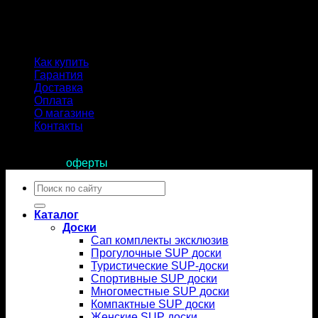
Как купить
Гарантия
Доставка
Оплата
О магазине
Контакты
Продолжая пользоваться сайтом, вы соглашаетесь с
условиями
оферты
.
Искать:
Каталог
Доски
Сап комплекты эксклюзив
Прогулочные SUP доски
Туристические SUP-доски
Спортивные SUP доски
Многоместные SUP доски
Компактные SUP доски
Женские SUP доски