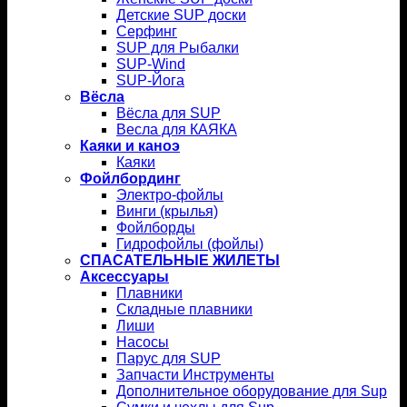
Детские SUP доски
Серфинг
SUP для Рыбалки
SUP-Wind
SUP-Йога
Вёсла
Вёсла для SUP
Весла для КАЯКА
Каяки и каноэ
Каяки
Фойлбординг
Электро-фойлы
Винги (крылья)
Фойлборды
Гидрофойлы (фойлы)
СПАСАТЕЛЬНЫЕ ЖИЛЕТЫ
Аксессуары
Плавники
Складные плавники
Лиши
Насосы
Парус для SUP
Запчасти Инструменты
Дополнительное оборудование для Sup