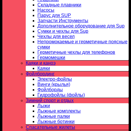
Складные плавники
Насосы
Парус для SUP
Запчасти Инструменты
Дополнительное оборудование для Sup
Сумки и чехлы для Sup
Чехлы для весел
Непромокаемые и герметичные поясные
сумки
Герметичные чехлы для телефонов
Гермомешки
Каяки и каноэ
Каяки
Фойлбординг
Электро-фойлы
Винги (крылья)
Фойлборды
Гидрофойлы (фойлы)
Зимний спорт и отдых
Лыжи
Лыжные комплекты
Лыжные палки
Лыжные ботинки
Спасательные жилеты