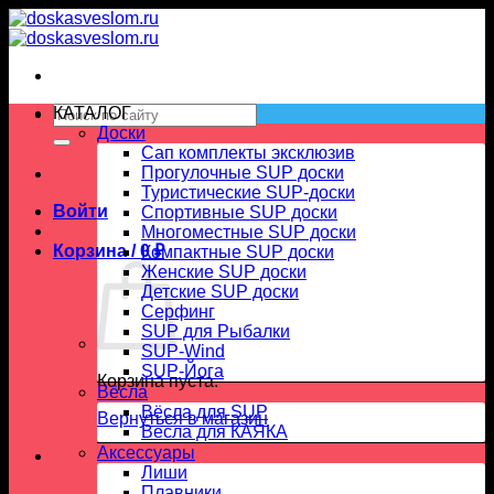
Skip
to
content
Искать:
КАТАЛОГ
Доски
Сап комплекты эксклюзив
Прогулочные SUP доски
Туристические SUP-доски
Войти
Спортивные SUP доски
Многоместные SUP доски
Корзина /
0
₽
Компактные SUP доски
Женские SUP доски
Детские SUP доски
Серфинг
SUP для Рыбалки
SUP-Wind
SUP-Йога
Корзина пуста.
Вёсла
Вёсла для SUP
Вернуться в магазин
Весла для КАЯКА
Аксессуары
Лиши
Плавники