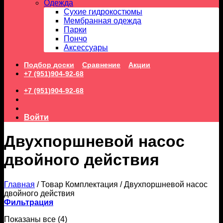
Одежда
Сухие гидрокостюмы
Мембранная одежда
Парки
Пончо
Аксессуары
Подбор доски
Сравнение
Акции
+7 (951)904-92-68
+7 (951)904-92-68
Войти
Двухпоршневой насос
двойного действия
Главная
/
Товар Комплектация
/
Двухпоршневой насос
двойного действия
Фильтрация
Сортировка:
Показаны все (4)