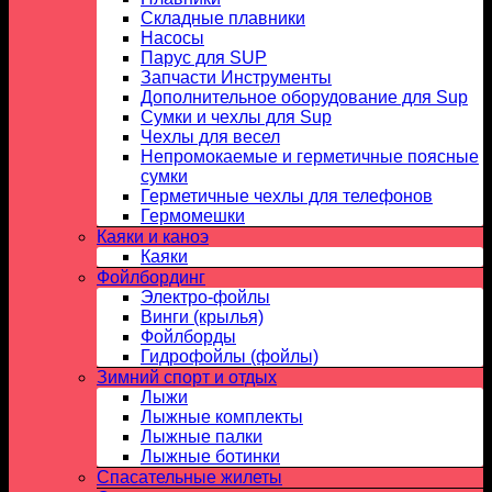
Складные плавники
Насосы
Парус для SUP
Запчасти Инструменты
Дополнительное оборудование для Sup
Сумки и чехлы для Sup
Чехлы для весел
Непромокаемые и герметичные поясные
сумки
Герметичные чехлы для телефонов
Гермомешки
Каяки и каноэ
Каяки
Фойлбординг
Электро-фойлы
Винги (крылья)
Фойлборды
Гидрофойлы (фойлы)
Зимний спорт и отдых
Лыжи
Лыжные комплекты
Лыжные палки
Лыжные ботинки
Спасательные жилеты