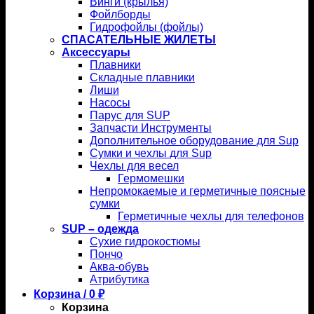
Винги (крылья)
Фойлборды
Гидрофойлы (фойлы)
СПАСАТЕЛЬНЫЕ ЖИЛЕТЫ
Аксессуары
Плавники
Складные плавники
Лиши
Насосы
Парус для SUP
Запчасти Инструменты
Дополнительное оборудование для Sup
Сумки и чехлы для Sup
Чехлы для весел
Гермомешки
Непромокаемые и герметичные поясные
сумки
Герметичные чехлы для телефонов
SUP – одежда
Сухие гидрокостюмы
Пончо
Аква-обувь
Атрибутика
Корзина /
0
₽
Корзина