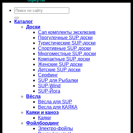
Искать:
Каталог
Доски
Сап комплекты эксклюзив
Прогулочные SUP доски
Туристические SUP-доски
Спортивные SUP доски
Многоместные SUP доски
Компактные SUP доски
Женские SUP доски
Детские SUP доски
Серфинг
SUP для Рыбалки
SUP-Wind
SUP-Йога
Вёсла
Вёсла для SUP
Весла для КАЯКА
Каяки и каноэ
Каяки
Фойлбординг
Электро-фойлы