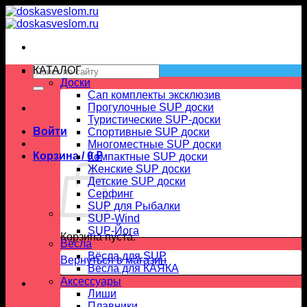
Skip
to
content
Искать:
КАТАЛОГ
Доски
Сап комплекты эксклюзив
Прогулочные SUP доски
Туристические SUP-доски
Войти
Спортивные SUP доски
Многоместные SUP доски
Корзина /
0
₽
Компактные SUP доски
Женские SUP доски
Детские SUP доски
Серфинг
SUP для Рыбалки
SUP-Wind
SUP-Йога
Корзина пуста.
Вёсла
Вёсла для SUP
Вернуться в магазин
Весла для КАЯКА
Аксессуары
Лиши
Плавники