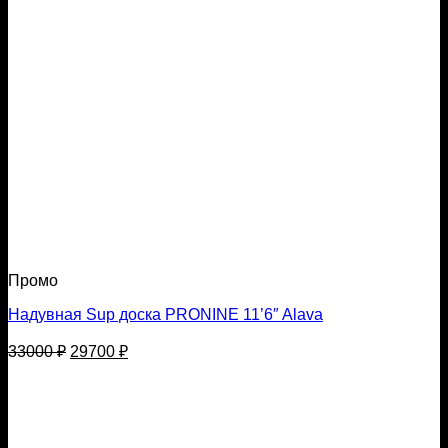
Промо
Надувная Sup доска PRONINE 11’6″ Alava
Первоначальная
Текущая
33000
₽
29700
₽
цена
цена:
составляла
29700 ₽.
33000 ₽.