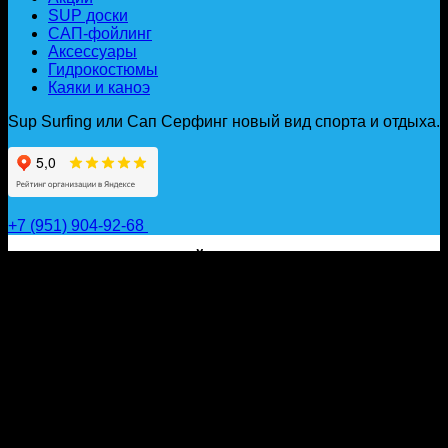
SUP доски
САП-фойлинг
Аксессуары
Гидрокостюмы
Каяки и каноэ
Sup Surfing или Сап Серфинг новый вид спорта и отдыха.
+7 (951) 904-92-68
САП ДОСКИ, ГИДРОФОЙЛЫ, ВЕСЛА, НАДУВНЫЕ
КАЯКИ, ГИДРОКОСТЮМЫ И АКСЕССУАРЫ ДЛЯ
ВОДЫ