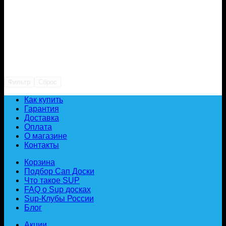
Фильтр
Сброс
Как купить
Гарантия
Доставка
Оплата
О магазине
Контакты
Корзина
Подбор Сап Доски
Что такое SUP
FAQ о Sup досках
Sup-Клубы России
Блог
Акции