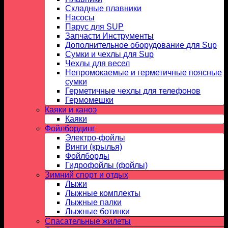
Складные плавники
Насосы
Парус для SUP
Запчасти Инструменты
Дополнительное оборудование для Sup
Сумки и чехлы для Sup
Чехлы для весел
Непромокаемые и герметичные поясные
сумки
Герметичные чехлы для телефонов
Гермомешки
Каяки и каноэ
Каяки
Фойлбординг
Электро-фойлы
Винги (крылья)
Фойлборды
Гидрофойлы (фойлы)
Зимний спорт и отдых
Лыжи
Лыжные комплекты
Лыжные палки
Лыжные ботинки
Спасательные жилеты