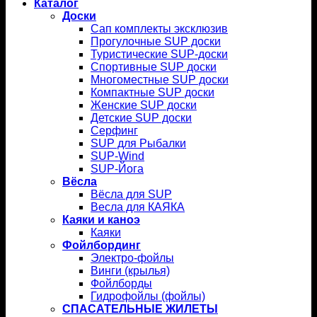
Каталог
Доски
Сап комплекты эксклюзив
Прогулочные SUP доски
Туристические SUP-доски
Спортивные SUP доски
Многоместные SUP доски
Компактные SUP доски
Женские SUP доски
Детские SUP доски
Серфинг
SUP для Рыбалки
SUP-Wind
SUP-Йога
Вёсла
Вёсла для SUP
Весла для КАЯКА
Каяки и каноэ
Каяки
Фойлбординг
Электро-фойлы
Винги (крылья)
Фойлборды
Гидрофойлы (фойлы)
СПАСАТЕЛЬНЫЕ ЖИЛЕТЫ