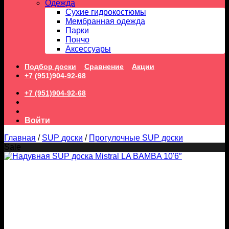
Одежда
Сухие гидрокостюмы
Мембранная одежда
Парки
Пончо
Аксессуары
Подбор доски
Сравнение
Акции
+7 (951)904-92-68
+7 (951)904-92-68
Войти
Главная
/
SUP доски
/
Прогулочные SUP доски
Sale