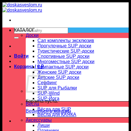
Skip
to
content
Искать:
КАТАЛОГ
Доски
Сап комплекты эксклюзив
Прогулочные SUP доски
Туристические SUP-доски
Войти
Спортивные SUP доски
Многоместные SUP доски
Корзина /
0
₽
Компактные SUP доски
Женские SUP доски
Детские SUP доски
Серфинг
SUP для Рыбалки
SUP-Wind
SUP-Йога
Корзина пуста.
Вёсла
Вёсла для SUP
Вернуться в магазин
Весла для КАЯКА
Аксессуары
Лиши
Плавники