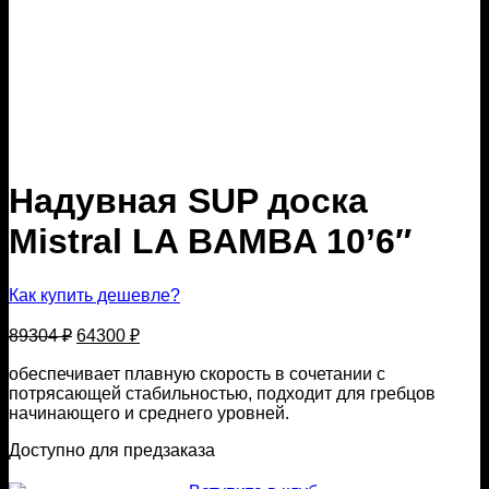
Надувная SUP доска
Mistral LA BAMBA 10’6″
Как купить дешевле?
Первоначальная
Текущая
89304
₽
64300
₽
цена
цена:
составляла
обеспечивает плавную скорость в сочетании с
64300 ₽.
потрясающей стабильностью, подходит для гребцов
89304 ₽.
начинающего и среднего уровней.
Доступно для предзаказа