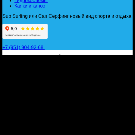
Гидрокостюмы
Каяки и каноэ
Sup Surfing или Сап Серфинг новый вид спорта и отдыха.
+7 (951) 904-92-68
САП ДОСКИ, ГИДРОФОЙЛЫ, ВЕСЛА, НАДУВНЫЕ
КАЯКИ, ГИДРОКОСТЮМЫ И АКСЕССУАРЫ ДЛЯ
ВОДЫ