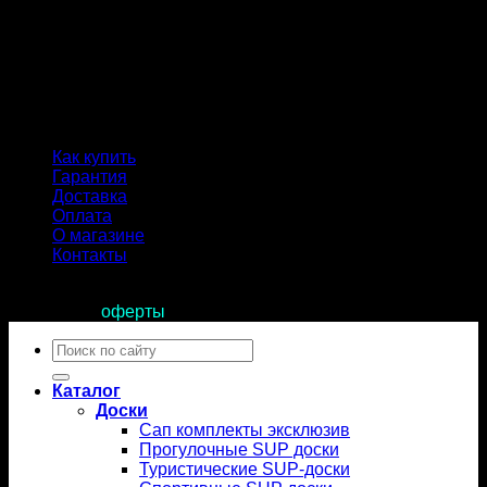
Как купить
Гарантия
Доставка
Оплата
О магазине
Контакты
Продолжая пользоваться сайтом, вы соглашаетесь с
условиями
оферты
.
Искать:
Каталог
Доски
Сап комплекты эксклюзив
Прогулочные SUP доски
Туристические SUP-доски