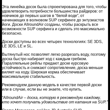
Эта линейка досок была спроектирована для того, чтобы
удовлетворить потребности большинства райдеров: от
новчиков до первых шагов в “белой воде”, от
начинающих в волновом SUP серфинге до энтузиастов
йоги. Доски AllroundAir созданы, чтобы раскрыть все
возможности SUP серфинга и сделать это максимально
безопасно.
Доски доступны во всех четырех технологиях: SE 3DS,
LE 3DS, LE и SL.
Вытянутый нос позволяет легко разрезать воду, поэтому
доска быстро набирает ход с каждым гребком.
Параллельные рейлы придают доске курсовую
устойчивость и снижают сопротивление, доска меньше
виляет на ходу. Широкая корма обеспечивает
максимальную стабильность.
Рекомендуем данную модель в качестве первой доски
или в случае, если вы не знаете, что купить.
“AllroundAir – доска, которую я рекомендую каждому,
кто хочет получать удовольствие от катания на SUP.”