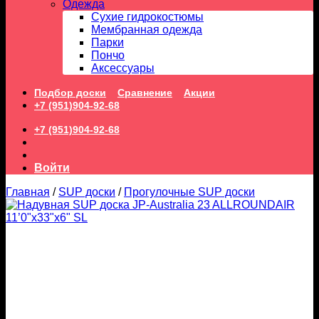
Одежда
Сухие гидрокостюмы
Мембранная одежда
Парки
Пончо
Аксессуары
Подбор доски
Сравнение
Акции
+7 (951)904-92-68
+7 (951)904-92-68
Войти
Главная
/
SUP доски
/
Прогулочные SUP доски