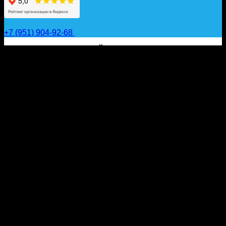
+7 (951) 904-92-68
САП ДОСКИ, ГИДРОФОЙЛЫ, ВЕСЛА, НАДУВНЫЕ
КАЯКИ, ГИДРОКОСТЮМЫ И АКСЕССУАРЫ ДЛЯ
ВОДЫ