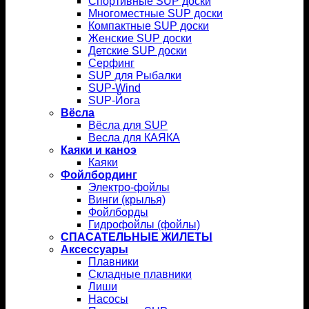
Спортивные SUP доски
Многоместные SUP доски
Компактные SUP доски
Женские SUP доски
Детские SUP доски
Серфинг
SUP для Рыбалки
SUP-Wind
SUP-Йога
Вёсла
Вёсла для SUP
Весла для КАЯКА
Каяки и каноэ
Каяки
Фойлбординг
Электро-фойлы
Винги (крылья)
Фойлборды
Гидрофойлы (фойлы)
СПАСАТЕЛЬНЫЕ ЖИЛЕТЫ
Аксессуары
Плавники
Складные плавники
Лиши
Насосы