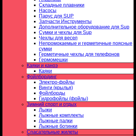
Складные плавники
Насосы
Парус для SUP
Запчасти Инструменты
Дополнительное оборудование для Sup
Сумки и чехлы для Sup
Чехлы для весел
Непромокаемые и герметичные поясные
сумки
Герметичные чехлы для телефонов
Гермомешки
Каяки и каноэ
Каяки
Фойлбординг
Электро-фойлы
Винги (крылья)
Фойлборды
Гидрофойлы (фойлы)
Зимний спорт и отдых
Лыжи
Лыжные комплекты
Лыжные палки
Лыжные ботинки
Спасательные жилеты