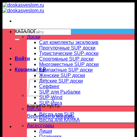
Skip
to
content
Искать:
КАТАЛОГ
Доски
Сап комплекты эксклюзив
Прогулочные SUP доски
Туристические SUP-доски
Войти
Спортивные SUP доски
Многоместные SUP доски
Корзина /
0
₽
Компактные SUP доски
Женские SUP доски
Детские SUP доски
Серфинг
SUP для Рыбалки
SUP-Wind
SUP-Йога
Корзина пуста.
Вёсла
Вёсла для SUP
Вернуться в магазин
Весла для КАЯКА
Аксессуары
Лиши
Плавники