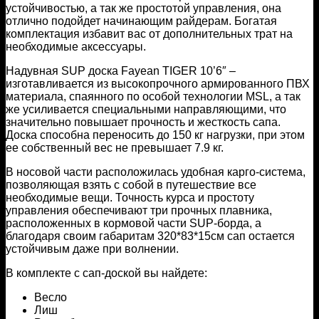
устойчивостью, а так же простотой управления, она
отлично подойдет начинающим райдерам. Богатая
комплектация избавит вас от дополнительных трат на
необходимые аксессуары.
Надувная SUP доска Fayean TIGER 10’6″ –
изготавливается из высокопрочного армированного ПВХ
материала, спаянного по особой технологии MSL, а так
же усиливается специальными направляющими, что
значительно повышает прочность и жесткость сапа.
Доска способна переносить до 150 кг нагрузки, при этом
ее собственный вес не превышает 7.9 кг.
В носовой части расположилась удобная карго-система,
позволяющая взять с собой в путешествие все
необходимые вещи. Точность курса и простоту
управления обеспечивают три прочных плавника,
расположенных в кормовой части SUP-борда, а
благодаря своим габаритам 320*83*15см сап остается
устойчивым даже при волнении.
В комплекте с сап-доской вы найдете:
Весло
Лиш