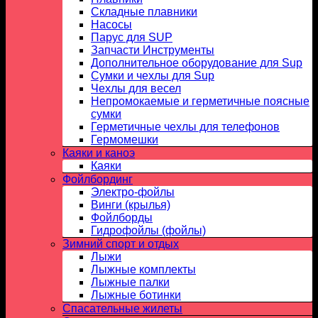
Складные плавники
Насосы
Парус для SUP
Запчасти Инструменты
Дополнительное оборудование для Sup
Сумки и чехлы для Sup
Чехлы для весел
Непромокаемые и герметичные поясные
сумки
Герметичные чехлы для телефонов
Гермомешки
Каяки и каноэ
Каяки
Фойлбординг
Электро-фойлы
Винги (крылья)
Фойлборды
Гидрофойлы (фойлы)
Зимний спорт и отдых
Лыжи
Лыжные комплекты
Лыжные палки
Лыжные ботинки
Спасательные жилеты