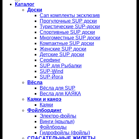
Каталог
Доски
Сап комплекты эксклюзив
Прогулочные SUP доски
Туристические SUP-доски
Спортивные SUP доски
Многоместные SUP доски
Компактные SUP доски
Женские SUP доски
Детские SUP доски
Серфинг
SUP для Рыбалки
SUP-Wind
SUP-Йога
Вёсла
Вёсла для SUP
Весла для КАЯКА
Каяки и каноэ
Каяки
Фойлбординг
Электро-фойлы
Винги (крылья)
Фойлборды
Гидрофойлы (фойлы)
СПАСАТЕЛЬНЫЕ ЖИЛЕТЫ