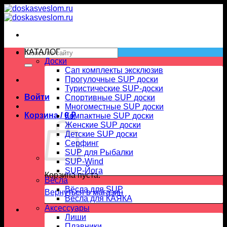
Skip
to
content
Искать:
КАТАЛОГ
Доски
Сап комплекты эксклюзив
Прогулочные SUP доски
Туристические SUP-доски
Войти
Спортивные SUP доски
Многоместные SUP доски
Корзина /
0
₽
Компактные SUP доски
Женские SUP доски
Детские SUP доски
Серфинг
SUP для Рыбалки
SUP-Wind
SUP-Йога
Корзина пуста.
Вёсла
Вёсла для SUP
Вернуться в магазин
Весла для КАЯКА
Аксессуары
Лиши
Плавники