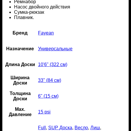
Ремнабор
Насос двойного действия
Сумка-рюкзак
Плавник.
Бренд
Fayean
Назначение
Универсальные
Длина Доски
10'6" (322 см)
Ширина
33" (84 см)
Доски
Толщина
6" (15 см)
Доски
Мах.
15 psi
Давление
Full
,
SUP Доска
,
Весло
,
Лиш
,