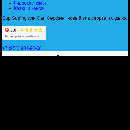
Гидрокостюмы
Каяки и каноэ
Sup Surfing или Сап Серфинг новый вид спорта и отдыха.
+7 (951) 904-92-68
САП ДОСКИ, ГИДРОФОЙЛЫ, ВЕСЛА, НАДУВНЫЕ
КАЯКИ, ГИДРОКОСТЮМЫ И АКСЕССУАРЫ ДЛЯ
ВОДЫ