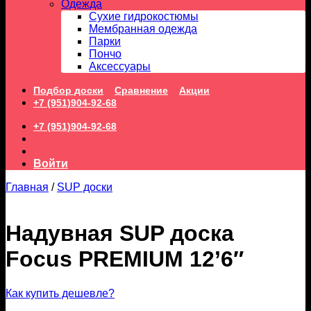
Одежда
Сухие гидрокостюмы
Мембранная одежда
Парки
Пончо
Аксессуары
Подбор доски
Сравнение
Акции
+7 (951)904-92-68
+7 (951)904-92-68
Войти
Главная
/
SUP доски
Надувная SUP доска
Focus PREMIUM 12’6″
Как купить дешевле?