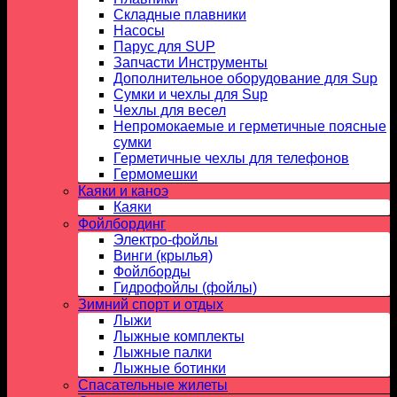
Складные плавники
Насосы
Парус для SUP
Запчасти Инструменты
Дополнительное оборудование для Sup
Сумки и чехлы для Sup
Чехлы для весел
Непромокаемые и герметичные поясные
сумки
Герметичные чехлы для телефонов
Гермомешки
Каяки и каноэ
Каяки
Фойлбординг
Электро-фойлы
Винги (крылья)
Фойлборды
Гидрофойлы (фойлы)
Зимний спорт и отдых
Лыжи
Лыжные комплекты
Лыжные палки
Лыжные ботинки
Спасательные жилеты