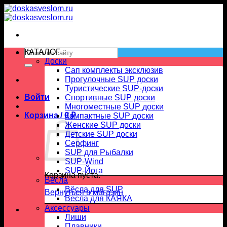
Skip
to
content
Искать:
КАТАЛОГ
Доски
Сап комплекты эксклюзив
Прогулочные SUP доски
Туристические SUP-доски
Войти
Спортивные SUP доски
Многоместные SUP доски
Корзина /
0
₽
Компактные SUP доски
Женские SUP доски
Детские SUP доски
Серфинг
SUP для Рыбалки
SUP-Wind
SUP-Йога
Корзина пуста.
Вёсла
Вёсла для SUP
Вернуться в магазин
Весла для КАЯКА
Аксессуары
Лиши
Плавники