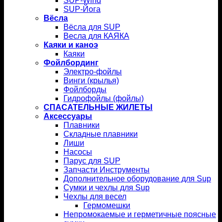
SUP-Wind
SUP-Йога
Вёсла
Вёсла для SUP
Весла для КАЯКА
Каяки и каноэ
Каяки
Фойлбординг
Электро-фойлы
Винги (крылья)
Фойлборды
Гидрофойлы (фойлы)
СПАСАТЕЛЬНЫЕ ЖИЛЕТЫ
Аксессуары
Плавники
Складные плавники
Лиши
Насосы
Парус для SUP
Запчасти Инструменты
Дополнительное оборудование для Sup
Сумки и чехлы для Sup
Чехлы для весел
Гермомешки
Непромокаемые и герметичные поясные