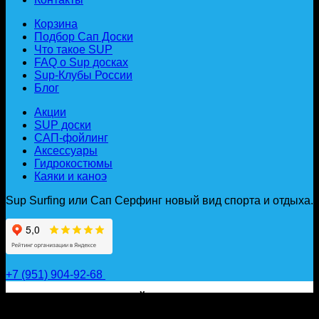
Корзина
Подбор Сап Доски
Что такое SUP
FAQ о Sup досках
Sup-Клубы России
Блог
Акции
SUP доски
САП-фойлинг
Аксессуары
Гидрокостюмы
Каяки и каноэ
Sup Surfing или Сап Серфинг новый вид спорта и отдыха.
+7 (951) 904-92-68
САП ДОСКИ, ГИДРОФОЙЛЫ, ВЕСЛА, НАДУВНЫЕ
КАЯКИ, ГИДРОКОСТЮМЫ И АКСЕССУАРЫ ДЛЯ