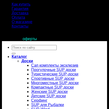
Как купить
Гарантия
Доставка
Оплата
О магазине
Контакты
Продолжая пользоваться сайтом, вы соглашаетесь с
условиями
оферты
.
Искать:
Каталог
Доски
Сап комплекты эксклюзив
Прогулочные SUP доски
Туристические SUP-доски
Спортивные SUP доски
Многоместные SUP доски
Компактные SUP доски
Женские SUP доски
Детские SUP доски
Серфинг
SUP для Рыбалки