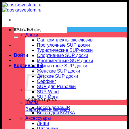
Skip
to
content
Искать:
КАТАЛОГ
Доски
Сап комплекты эксклюзив
Прогулочные SUP доски
Туристические SUP-доски
Войти
Спортивные SUP доски
Многоместные SUP доски
Корзина /
0
₽
Компактные SUP доски
Женские SUP доски
Детские SUP доски
Серфинг
SUP для Рыбалки
SUP-Wind
SUP-Йога
Корзина пуста.
Вёсла
Вёсла для SUP
Вернуться в магазин
Весла для КАЯКА
Аксессуары
Лиши
Плавники