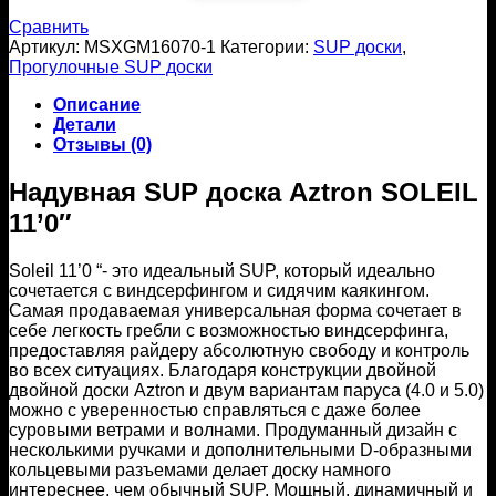
Сравнить
Артикул:
MSXGM16070-1
Категории:
SUP доски
,
Прогулочные SUP доски
Описание
Детали
Отзывы (0)
Надувная SUP доска Aztron SOLEIL
11’0″
Soleil 11’0 “- это идеальный SUP, который идеально
сочетается с виндсерфингом и сидячим каякингом.
Самая продаваемая универсальная форма сочетает в
себе легкость гребли с возможностью виндсерфинга,
предоставляя райдеру абсолютную свободу и контроль
во всех ситуациях. Благодаря конструкции двойной
двойной доски Aztron и двум вариантам паруса (4.0 и 5.0)
можно с уверенностью справляться с даже более
суровыми ветрами и волнами. Продуманный дизайн с
несколькими ручками и дополнительными D-образными
кольцевыми разъемами делает доску намного
интереснее, чем обычный SUP. Мощный, динамичный и