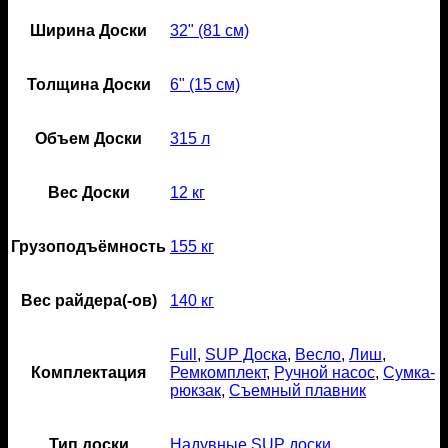
Ширина Доски
32" (81 см)
Толщина Доски
6" (15 см)
Объем Доски
315 л
Вес Доски
12 кг
Грузоподъёмность
155 кг
Вес райдера(-ов)
140 кг
Full
,
SUP Доска
,
Весло
,
Лиш
,
Комплектация
Ремкомплект
,
Ручной насос
,
Сумка-
рюкзак
,
Съемный плавник
Тип доски
Надувные SUP доски