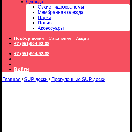
Одежда
Сухие гидрокостюмы
Мембранная одежда
Парки
Пончо
Аксессуары
Подбор доски
Сравнение
Акции
+7 (951)904-92-68
+7 (951)904-92-68
Войти
Главная
/
SUP доски
/
Прогулочные SUP доски