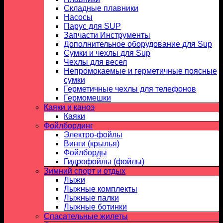
Складные плавники
Насосы
Парус для SUP
Запчасти Инструменты
Дополнительное оборудование для Sup
Сумки и чехлы для Sup
Чехлы для весел
Непромокаемые и герметичные поясные
сумки
Герметичные чехлы для телефонов
Гермомешки
Каяки и каноэ
Каяки
Фойлбординг
Электро-фойлы
Винги (крылья)
Фойлборды
Гидрофойлы (фойлы)
Зимний спорт и отдых
Лыжи
Лыжные комплекты
Лыжные палки
Лыжные ботинки
Спасательные жилеты