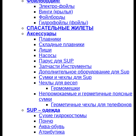
Фойлбординг
Электро-фойлы
Винги (крылья)
Фойлборды
Гидрофойлы (фойлы)
СПАСАТЕЛЬНЫЕ ЖИЛЕТЫ
Аксессуары
Плавники
Складные плавники
Лиши
Насосы
Парус для SUP
Запчасти Инструменты
Дополнительное оборудование для Sup
Сумки и чехлы для Sup
Чехлы для весел
Гермомешки
Непромокаемые и герметичные поясные
сумки
Герметичные чехлы для телефонов
SUP – одежда
Сухие гидрокостюмы
Пончо
Аква-обувь
Атрибутика