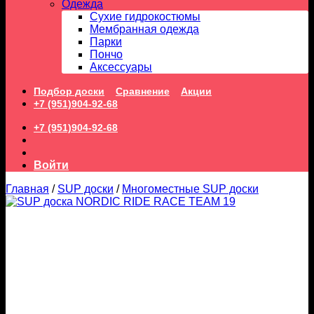
Одежда
Сухие гидрокостюмы
Мембранная одежда
Парки
Пончо
Аксессуары
Подбор доски
Сравнение
Акции
+7 (951)904-92-68
+7 (951)904-92-68
Войти
Главная
/
SUP доски
/
Многоместные SUP доски