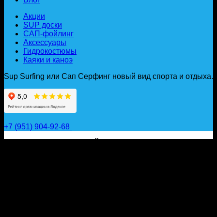
Акции
SUP доски
САП-фойлинг
Аксессуары
Гидрокостюмы
Каяки и каноэ
Sup Surfing или Сап Серфинг новый вид спорта и отдыха.
+7 (951) 904-92-68
САП ДОСКИ, ГИДРОФОЙЛЫ, ВЕСЛА, НАДУВНЫЕ
КАЯКИ, ГИДРОКОСТЮМЫ И АКСЕССУАРЫ ДЛЯ
ВОДЫ