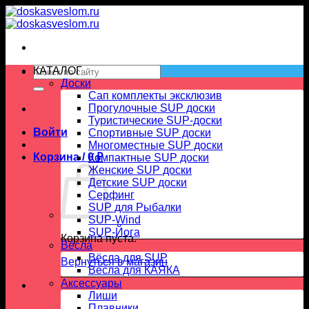
Skip
to
content
Искать:
КАТАЛОГ
Доски
Сап комплекты эксклюзив
Прогулочные SUP доски
Туристические SUP-доски
Войти
Спортивные SUP доски
Многоместные SUP доски
Корзина /
0
₽
Компактные SUP доски
Женские SUP доски
Детские SUP доски
Серфинг
SUP для Рыбалки
SUP-Wind
SUP-Йога
Корзина пуста.
Вёсла
Вёсла для SUP
Вернуться в магазин
Весла для КАЯКА
Аксессуары
Лиши
Плавники