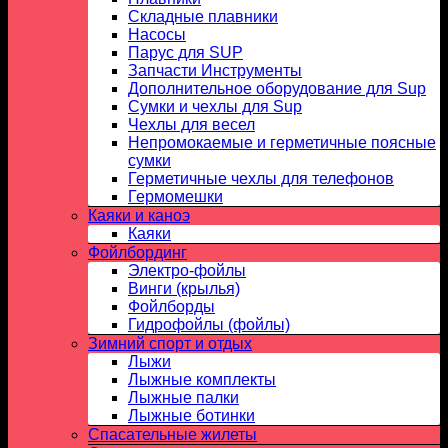
Складные плавники
Насосы
Парус для SUP
Запчасти Инструменты
Дополнительное оборудование для Sup
Сумки и чехлы для Sup
Чехлы для весел
Непромокаемые и герметичные поясные
сумки
Герметичные чехлы для телефонов
Гермомешки
Каяки и каноэ
Каяки
Фойлбординг
Электро-фойлы
Винги (крылья)
Фойлборды
Гидрофойлы (фойлы)
Зимний спорт и отдых
Лыжи
Лыжные комплекты
Лыжные палки
Лыжные ботинки
Спасательные жилеты