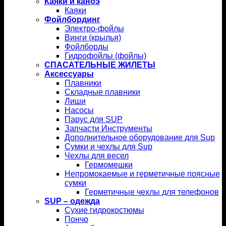
Каяки и каноэ
Каяки
Фойлбординг
Электро-фойлы
Винги (крылья)
Фойлборды
Гидрофойлы (фойлы)
СПАСАТЕЛЬНЫЕ ЖИЛЕТЫ
Аксессуары
Плавники
Складные плавники
Лиши
Насосы
Парус для SUP
Запчасти Инструменты
Дополнительное оборудование для Sup
Сумки и чехлы для Sup
Чехлы для весел
Гермомешки
Непромокаемые и герметичные поясные
сумки
Герметичные чехлы для телефонов
SUP – одежда
Сухие гидрокостюмы
Пончо