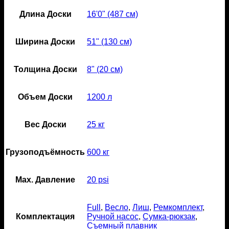
Длина Доски
16'0" (487 см)
Ширина Доски
51" (130 см)
Толщина Доски
8" (20 см)
Объем Доски
1200 л
Вес Доски
25 кг
Грузоподъёмность
600 кг
Мах. Давление
20 psi
Full
,
Весло
,
Лиш
,
Ремкомплект
,
Комплектация
Ручной насос
,
Сумка-рюкзак
,
Съемный плавник