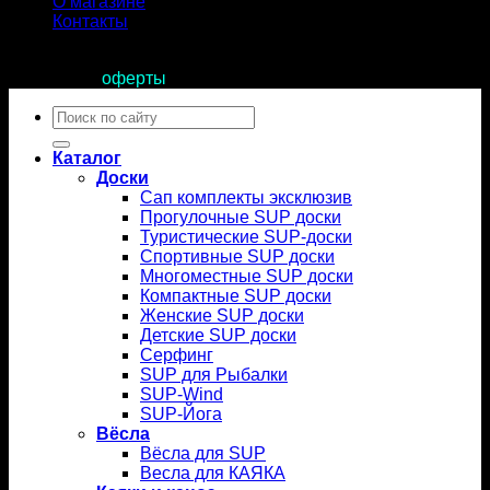
О магазине
Контакты
Продолжая пользоваться сайтом, вы соглашаетесь с
условиями
оферты
.
Искать:
Каталог
Доски
Сап комплекты эксклюзив
Прогулочные SUP доски
Туристические SUP-доски
Спортивные SUP доски
Многоместные SUP доски
Компактные SUP доски
Женские SUP доски
Детские SUP доски
Серфинг
SUP для Рыбалки
SUP-Wind
SUP-Йога
Вёсла
Вёсла для SUP
Весла для КАЯКА