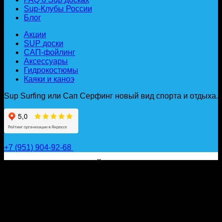
Sup-Клубы России
Блог
Акции
SUP доски
САП-фойлинг
Аксессуары
Гидрокостюмы
Каяки и каноэ
Sup Surfing или Сап Серфинг новый вид спорта и отдыха.
+7 (951) 904-92-68
САП ДОСКИ, ГИДРОФОЙЛЫ, ВЕСЛА, НАДУВНЫЕ
КАЯКИ, ГИДРОКОСТЮМЫ И АКСЕССУАРЫ ДЛЯ
ВОДЫ