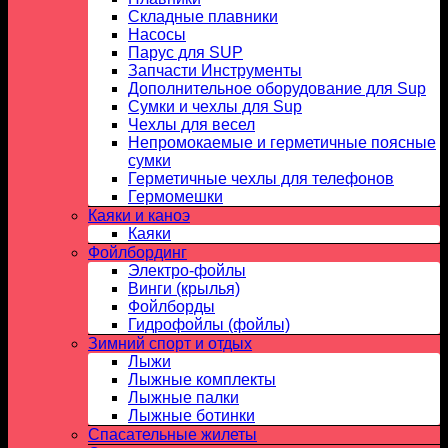
Складные плавники
Насосы
Парус для SUP
Запчасти Инструменты
Дополнительное оборудование для Sup
Сумки и чехлы для Sup
Чехлы для весел
Непромокаемые и герметичные поясные
сумки
Герметичные чехлы для телефонов
Гермомешки
Каяки и каноэ
Каяки
Фойлбординг
Электро-фойлы
Винги (крылья)
Фойлборды
Гидрофойлы (фойлы)
Зимний спорт и отдых
Лыжи
Лыжные комплекты
Лыжные палки
Лыжные ботинки
Спасательные жилеты