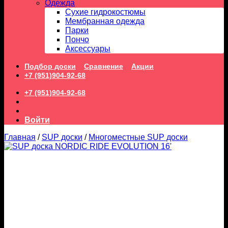
Одежда
Сухие гидрокостюмы
Мембранная одежда
Парки
Пончо
Аксессуары
Подбор доски
Сравнение
Акции
+7 (951)904-92-68
+7 (951)904-92-68
Войти
Главная
/
SUP доски
/
Многоместные SUP доски