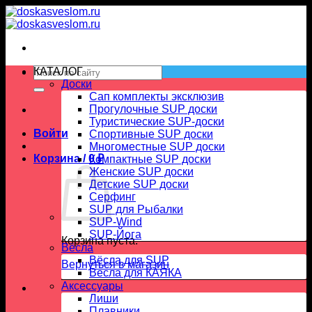
Skip
to
content
Искать:
КАТАЛОГ
Доски
Сап комплекты эксклюзив
Прогулочные SUP доски
Туристические SUP-доски
Войти
Спортивные SUP доски
Многоместные SUP доски
Корзина /
0
₽
Компактные SUP доски
Женские SUP доски
Детские SUP доски
Серфинг
SUP для Рыбалки
SUP-Wind
SUP-Йога
Корзина пуста.
Вёсла
Вёсла для SUP
Вернуться в магазин
Весла для КАЯКА
Аксессуары
Лиши
Плавники