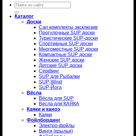
Искать:
Каталог
Доски
Сап комплекты эксклюзив
Прогулочные SUP доски
Туристические SUP-доски
Спортивные SUP доски
Многоместные SUP доски
Компактные SUP доски
Женские SUP доски
Детские SUP доски
Серфинг
SUP для Рыбалки
SUP-Wind
SUP-Йога
Вёсла
Вёсла для SUP
Весла для КАЯКА
Каяки и каноэ
Каяки
Фойлбординг
Электро-фойлы
Винги (крылья)