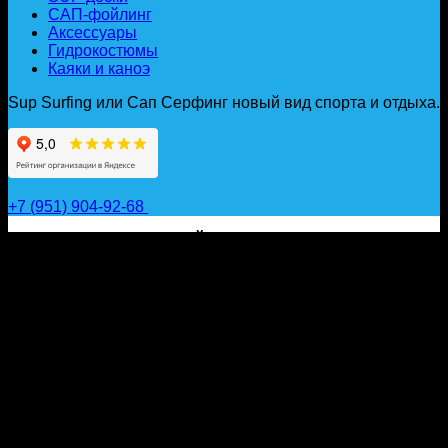
САП-фойлинг
Аксессуары
Гидрокостюмы
Каяки и каноэ
Sup Surfing или Сап Серфинг новый вид спорта и отдыха.
+7 (951) 904-92-68
САП ДОСКИ, ГИДРОФОЙЛЫ, ВЕСЛА, НАДУВНЫЕ
КАЯКИ, ГИДРОКОСТЮМЫ И АКСЕССУАРЫ ДЛЯ
ВОДЫ