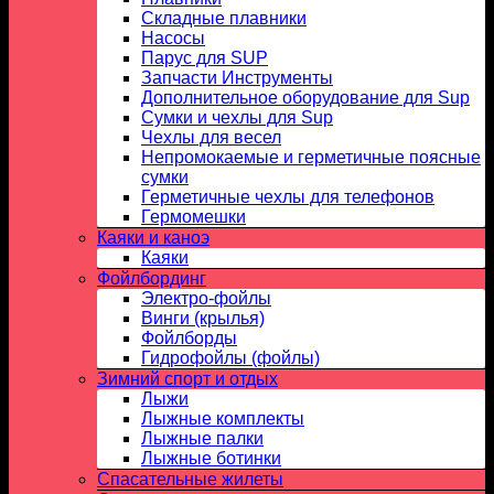
Складные плавники
Насосы
Парус для SUP
Запчасти Инструменты
Дополнительное оборудование для Sup
Сумки и чехлы для Sup
Чехлы для весел
Непромокаемые и герметичные поясные
сумки
Герметичные чехлы для телефонов
Гермомешки
Каяки и каноэ
Каяки
Фойлбординг
Электро-фойлы
Винги (крылья)
Фойлборды
Гидрофойлы (фойлы)
Зимний спорт и отдых
Лыжи
Лыжные комплекты
Лыжные палки
Лыжные ботинки
Спасательные жилеты