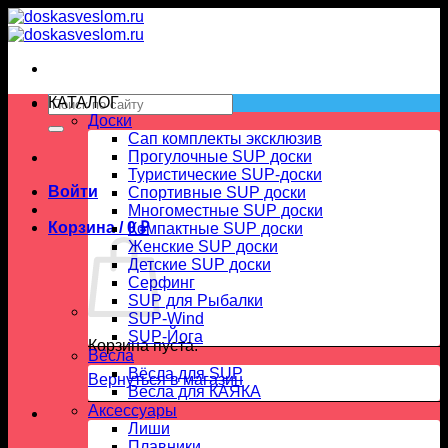
Skip
to
content
Искать:
КАТАЛОГ
Доски
Сап комплекты эксклюзив
Прогулочные SUP доски
Туристические SUP-доски
Войти
Спортивные SUP доски
Многоместные SUP доски
Корзина /
0
₽
Компактные SUP доски
Женские SUP доски
Детские SUP доски
Серфинг
SUP для Рыбалки
SUP-Wind
SUP-Йога
Корзина пуста.
Вёсла
Вёсла для SUP
Вернуться в магазин
Весла для КАЯКА
Аксессуары
Лиши
Плавники