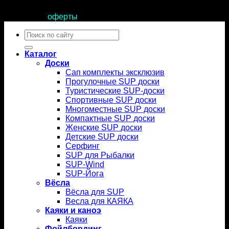
Продолжая пользоваться сайтом, вы соглашаетесь с
условиями
оферты
.
Искать:
Каталог
Доски
Сап комплекты эксклюзив
Прогулочные SUP доски
Туристические SUP-доски
Спортивные SUP доски
Многоместные SUP доски
Компактные SUP доски
Женские SUP доски
Детские SUP доски
Серфинг
SUP для Рыбалки
SUP-Wind
SUP-Йога
Вёсла
Вёсла для SUP
Весла для КАЯКА
Каяки и каноэ
Каяки
Фойлбординг