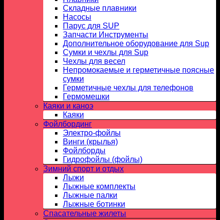
Складные плавники
Насосы
Парус для SUP
Запчасти Инструменты
Дополнительное оборудование для Sup
Сумки и чехлы для Sup
Чехлы для весел
Непромокаемые и герметичные поясные
сумки
Герметичные чехлы для телефонов
Гермомешки
Каяки и каноэ
Каяки
Фойлбординг
Электро-фойлы
Винги (крылья)
Фойлборды
Гидрофойлы (фойлы)
Зимний спорт и отдых
Лыжи
Лыжные комплекты
Лыжные палки
Лыжные ботинки
Спасательные жилеты