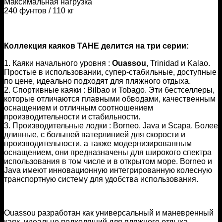
Максимальная нагрузка
240 фунтов / 110 кг
Коллекция каяков TAHE делится на три серии:
1. Каяки начального уровня :
Ouassou
, Trinidad и Kalao.
Простые в использовании, супер-стабильные, доступные
по цене, идеально подходят для пляжного отдыха.
2. Спортивные каяки : Bilbao и Tobago. Эти бестселлеры,
которые отличаются плавными обводами, качественным
оснащением и отличным соотношением
производительности и стабильности.
3. Производительные лодки : Borneo, Java и Scapa. Более
длинные, с большей ватерлинией для скорости и
производительности, а также модернизированным
оснащением, они предназначены для широкого спектра
использования в том числе и в открытом море. Borneo и
Java имеют инновационную интегрированную колесную
транспортную систему для удобства использования.
Ouassou разработан как универсальный и маневренный
каяк, идеально подходящий для пляжного отдыха.