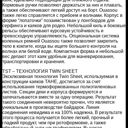
Кормовые ручки позволяют держаться за них и плавать,
а также обеспечивают легкий доступ на борт. Ouassou
также легко справляется с прибоем и волнами. Корпус в
форме “лопаточки” позаимствован у лонгбордов для
серфинга и каяков для родео. Небольшой киль и боковые
рельсы обеспечивают курсовую устойчивость и
превосходную управляемость. Опциональная система
коленных ремней Ouassou также позволяет закрепить
тело в кокпите, когда вы ищете большего контроля на
волнах или белой воде. Компактная форма и небольшой
вес делают этот каяк удобным для маневрирования,
транспортировки и хранения.
TST – ТЕХНОЛОГИЯ TWIN SHEET
Эксклюзивная технология Twin Sheet, используемая в
конструкции каяков TAHE, достигается за счет
использования термоформованных полиэтиленовых
листов. Секции деки и корпуса формируются и
запечатываются вместе за одну операцию. Результат
такого соединения невероятно прочен, что является
уникальным в производстве байдарок. Линия
соединения невидима и на 100% надежна. В результате
этого процесса получается более легкий, прочный и
гладкий продукт, чем при ротоформовке, а также
обработанный анти-ультрафиолетом. Высокая