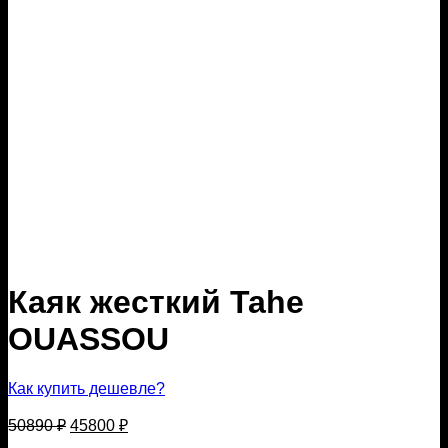
Каяк жесткий Tahe
OUASSOU
Как купить дешевле?
Первоначальная
Текущая
50890
₽
45800
₽
цена
цена: