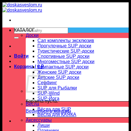
Skip
to
content
Искать:
КАТАЛОГ
Доски
Сап комплекты эксклюзив
Прогулочные SUP доски
Туристические SUP-доски
Войти
Спортивные SUP доски
Многоместные SUP доски
Корзина /
0
₽
Компактные SUP доски
Женские SUP доски
Детские SUP доски
Серфинг
SUP для Рыбалки
SUP-Wind
SUP-Йога
Корзина пуста.
Вёсла
Вёсла для SUP
Вернуться в магазин
Весла для КАЯКА
Аксессуары
Лиши
Плавники