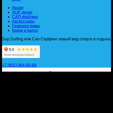
Акции
SUP доски
САП-фойлинг
Аксессуары
Гидрокостюмы
Каяки и каноэ
Sup Surfing или Сап Серфинг новый вид спорта и отдыха.
+7 (951) 904-92-68
САП ДОСКИ, ГИДРОФОЙЛЫ, ВЕСЛА, НАДУВНЫЕ
КАЯКИ, ГИДРОКОСТЮМЫ И АКСЕССУАРЫ ДЛЯ
ВОДЫ