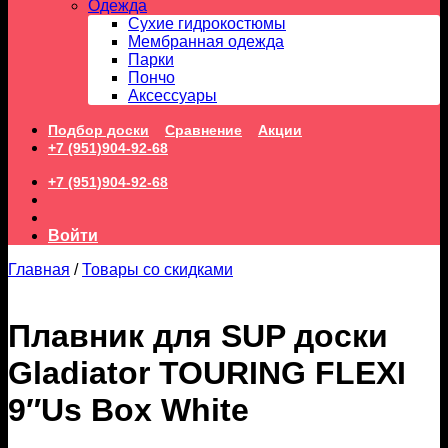
Одежда
Сухие гидрокостюмы
Мембранная одежда
Парки
Пончо
Аксессуары
Подбор доски
Сравнение
Акции
+7 (951)904-92-68
+7 (951)904-92-68
Войти
Главная
/
Товары со скидками
Плавник для SUP доски
Gladiator TOURING FLEXI
9″Us Box White