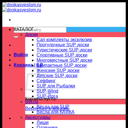
Skip
to
content
Искать:
КАТАЛОГ
Доски
Сап комплекты эксклюзив
Прогулочные SUP доски
Туристические SUP-доски
Войти
Спортивные SUP доски
Многоместные SUP доски
Корзина /
0
₽
Компактные SUP доски
Женские SUP доски
Детские SUP доски
Серфинг
SUP для Рыбалки
SUP-Wind
SUP-Йога
Корзина пуста.
Вёсла
Вёсла для SUP
Вернуться в магазин
Весла для КАЯКА
Аксессуары
Лиши
Плавники