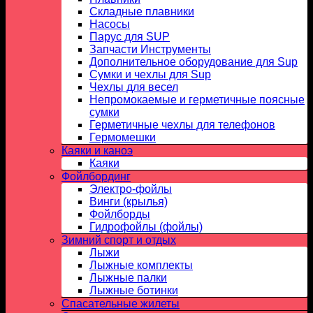
Складные плавники
Насосы
Парус для SUP
Запчасти Инструменты
Дополнительное оборудование для Sup
Сумки и чехлы для Sup
Чехлы для весел
Непромокаемые и герметичные поясные
сумки
Герметичные чехлы для телефонов
Гермомешки
Каяки и каноэ
Каяки
Фойлбординг
Электро-фойлы
Винги (крылья)
Фойлборды
Гидрофойлы (фойлы)
Зимний спорт и отдых
Лыжи
Лыжные комплекты
Лыжные палки
Лыжные ботинки
Спасательные жилеты