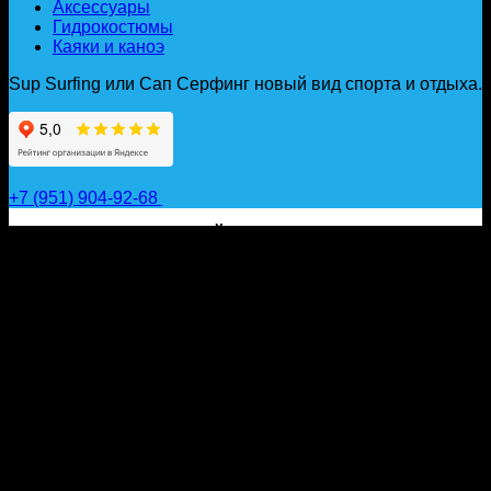
Аксессуары
Гидрокостюмы
Каяки и каноэ
Sup Surfing или Сап Серфинг новый вид спорта и отдыха.
+7 (951) 904-92-68
САП ДОСКИ, ГИДРОФОЙЛЫ, ВЕСЛА, НАДУВНЫЕ
КАЯКИ, ГИДРОКОСТЮМЫ И АКСЕССУАРЫ ДЛЯ
ВОДЫ