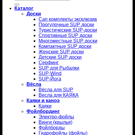
Каталог
Доски
Сап комплекты эксклюзив
Прогулочные SUP доски
Туристические SUP-доски
Спортивные SUP доски
Многоместные SUP доски
Компактные SUP доски
Женские SUP доски
Детские SUP доски
Серфинг
SUP для Рыбалки
SUP-Wind
SUP-Йога
Вёсла
Вёсла для SUP
Весла для КАЯКА
Каяки и каноэ
Каяки
Фойлбординг
Электро-фойлы
Винги (крылья)
Фойлборды
Гидрофойлы (фойлы)