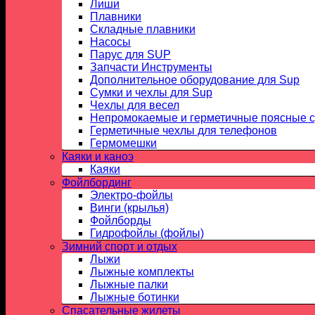
Лиши
Плавники
Складные плавники
Насосы
Парус для SUP
Запчасти Инструменты
Дополнительное оборудование для Sup
Сумки и чехлы для Sup
Чехлы для весел
Непромокаемые и герметичные поясные 
Герметичные чехлы для телефонов
Гермомешки
Каяки и каноэ
Каяки
Фойлбординг
Электро-фойлы
Винги (крылья)
Фойлборды
Гидрофойлы (фойлы)
Зимний спорт и отдых
Лыжи
Лыжные комплекты
Лыжные палки
Лыжные ботинки
Спасательные жилеты