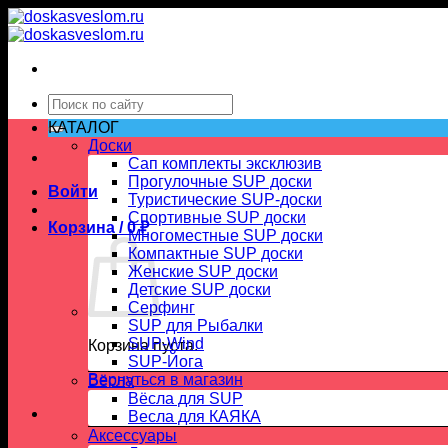
Skip
to
content
Искать:
КАТАЛОГ
Доски
Сап комплекты эксклюзив
Прогулочные SUP доски
Войти
Туристические SUP-доски
Спортивные SUP доски
Корзина /
0
₽
Многоместные SUP доски
Компактные SUP доски
Женские SUP доски
Детские SUP доски
Серфинг
SUP для Рыбалки
SUP-Wind
Корзина пуста.
SUP-Йога
Вернуться в магазин
Вёсла
Вёсла для SUP
Весла для КАЯКА
Аксессуары