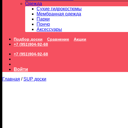
Одежда
Сухие гидрокостюмы
Мембранная одежда
Парки
Пончо
Аксессуары
Подбор доски
Сравнение
Акции
+7 (951)904-92-68
+7 (951)904-92-68
Войти
Главная
/
SUP доски