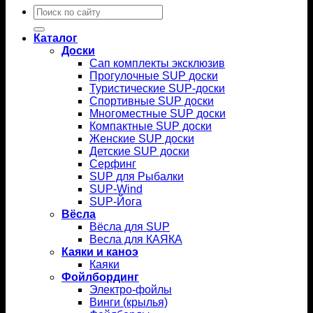
Искать:
Каталог
Доски
Сап комплекты эксклюзив
Прогулочные SUP доски
Туристические SUP-доски
Спортивные SUP доски
Многоместные SUP доски
Компактные SUP доски
Женские SUP доски
Детские SUP доски
Серфинг
SUP для Рыбалки
SUP-Wind
SUP-Йога
Вёсла
Вёсла для SUP
Весла для КАЯКА
Каяки и каноэ
Каяки
Фойлбординг
Электро-фойлы
Винги (крылья)