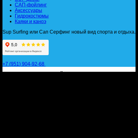
САП-фойлинг
Аксессуары
Гидрокостюмы
Каяки и каноэ
Sup Surfing или Сап Серфинг новый вид спорта и отдыха.
+7 (951) 904-92-68
САП ДОСКИ, ГИДРОФОЙЛЫ, ВЕСЛА, НАДУВНЫЕ
КАЯКИ, ГИДРОКОСТЮМЫ И АКСЕССУАРЫ ДЛЯ
ВОДЫ