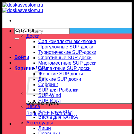
Skip
to
content
Искать:
КАТАЛОГ
Доски
Сап комплекты эксклюзив
Прогулочные SUP доски
Туристические SUP-доски
Войти
Спортивные SUP доски
Многоместные SUP доски
Корзина /
0
₽
Компактные SUP доски
Женские SUP доски
Детские SUP доски
Серфинг
SUP для Рыбалки
SUP-Wind
SUP-Йога
Корзина пуста.
Вёсла
Вёсла для SUP
Вернуться в магазин
Весла для КАЯКА
Аксессуары
Лиши
Плавники