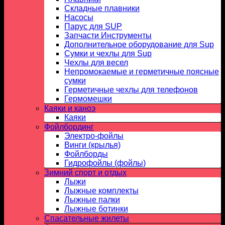
Складные плавники
Насосы
Парус для SUP
Запчасти Инструменты
Дополнительное оборудование для Sup
Сумки и чехлы для Sup
Чехлы для весел
Непромокаемые и герметичные поясные
сумки
Герметичные чехлы для телефонов
Гермомешки
Каяки и каноэ
Каяки
Фойлбординг
Электро-фойлы
Винги (крылья)
Фойлборды
Гидрофойлы (фойлы)
Зимний спорт и отдых
Лыжи
Лыжные комплекты
Лыжные палки
Лыжные ботинки
Спасательные жилеты