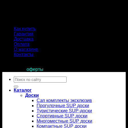
Как купить
Гарантия
Доставка
Оплата
О магазине
Контакты
Продолжая пользоваться сайтом, вы соглашаетесь с
условиями
оферты
.
Искать:
Каталог
Доски
Сап комплекты эксклюзив
Прогулочные SUP доски
Туристические SUP-доски
Спортивные SUP доски
Многоместные SUP доски
Компактные SUP доски