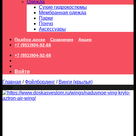
Одежда
Сухие гидрокостюмы
Мембранная одежда
Парки
Пончо
Аксессуары
Подбор доски
Сравнение
Акции
+7 (951)904-92-68
+7 (951)904-92-68
Войти
Главная
/
Фойлбординг
/
Винги (крылья)
Sale