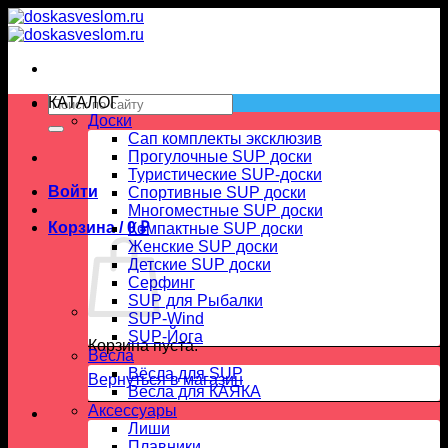
Skip
to
content
Искать:
КАТАЛОГ
Доски
Сап комплекты эксклюзив
Прогулочные SUP доски
Туристические SUP-доски
Войти
Спортивные SUP доски
Многоместные SUP доски
Корзина /
0
₽
Компактные SUP доски
Женские SUP доски
Детские SUP доски
Серфинг
SUP для Рыбалки
SUP-Wind
SUP-Йога
Корзина пуста.
Вёсла
Вёсла для SUP
Вернуться в магазин
Весла для КАЯКА
Аксессуары
Лиши
Плавники