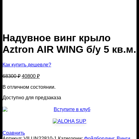
Надувное винг крыло
Aztron AIR WING б/у 5 кв.м.
Как купить дешевле?
Первоначальная
Текущая
68300
₽
40800
₽
цена
цена:
составляла
В отличном состоянии.
40800 ₽.
68300 ₽.
Доступно для предзаказа
Сравнить
Артикул:
VILUN22810-1
Категории:
Фойлбординг
,
Винги