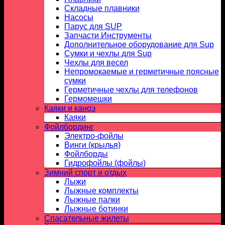
Складные плавники
Насосы
Парус для SUP
Запчасти Инструменты
Дополнительное оборудование для Sup
Сумки и чехлы для Sup
Чехлы для весел
Непромокаемые и герметичные поясные
сумки
Герметичные чехлы для телефонов
Гермомешки
Каяки и каноэ
Каяки
Фойлбординг
Электро-фойлы
Винги (крылья)
Фойлборды
Гидрофойлы (фойлы)
Зимний спорт и отдых
Лыжи
Лыжные комплекты
Лыжные палки
Лыжные ботинки
Спасательные жилеты