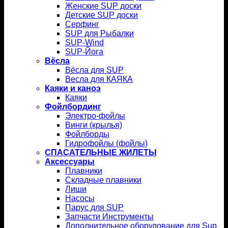
Женские SUP доски
Детские SUP доски
Серфинг
SUP для Рыбалки
SUP-Wind
SUP-Йога
Вёсла
Вёсла для SUP
Весла для КАЯКА
Каяки и каноэ
Каяки
Фойлбординг
Электро-фойлы
Винги (крылья)
Фойлборды
Гидрофойлы (фойлы)
СПАСАТЕЛЬНЫЕ ЖИЛЕТЫ
Аксессуары
Плавники
Складные плавники
Лиши
Насосы
Парус для SUP
Запчасти Инструменты
Дополнительное оборудование для Sup