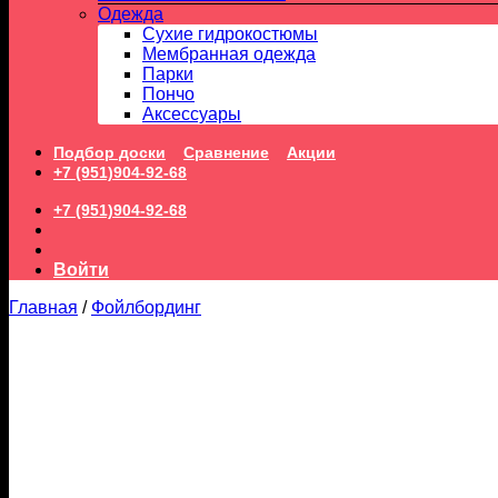
Одежда
Сухие гидрокостюмы
Мембранная одежда
Парки
Пончо
Аксессуары
Подбор доски
Сравнение
Акции
+7 (951)904-92-68
+7 (951)904-92-68
Войти
Главная
/
Фойлбординг