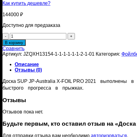
Как купить дешевле?
144000
₽
Доступно для предзаказа
Количество
товара
В корзину
Доска
Сравнить
SUP
Артикул:
JZQXH13154-1-1-1-1-1-1-2-1-01
Категория:
Фойлб
JP-
Australia
Описание
X-
Отзывы (0)
FOIL
PRO
Доска SUP JP-Australia X-FOIL PRO 2021 выполнены
2021
быстрого прогресса в прыжках.
Отзывы
Отзывов пока нет.
Будьте первым, кто оставил отзыв на «Доска 
Для отправки отзыва вам необходимо
авторизоваться
.