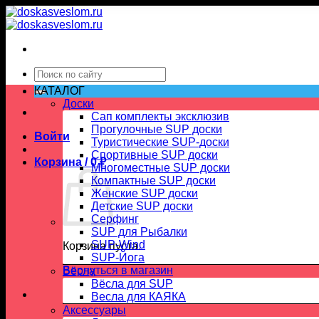
Skip
to
content
Искать:
КАТАЛОГ
Доски
Сап комплекты эксклюзив
Прогулочные SUP доски
Войти
Туристические SUP-доски
Спортивные SUP доски
Корзина /
0
₽
Многоместные SUP доски
Компактные SUP доски
Женские SUP доски
Детские SUP доски
Серфинг
SUP для Рыбалки
SUP-Wind
Корзина пуста.
SUP-Йога
Вернуться в магазин
Вёсла
Вёсла для SUP
Весла для КАЯКА
Аксессуары