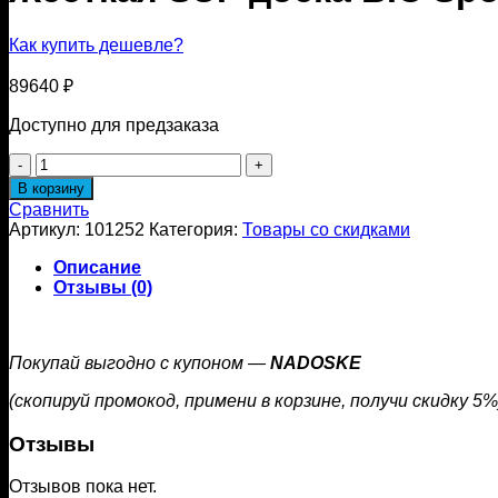
Как купить дешевле?
89640
₽
Доступно для предзаказа
Количество
товара
В корзину
Жесткая
Сравнить
SUP
Артикул:
101252
Категория:
Товары со скидками
доска
BIC
Описание
Sport
Отзывы (0)
CROSS
FIT
10'0"
Покупай выгодно с купоном —
NADOSKE
(скопируй промокод, примени в корзине, получи скидку 5%
Отзывы
Отзывов пока нет.