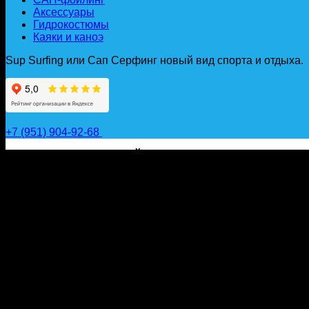
Аксессуары
Гидрокостюмы
Каяки и каноэ
Sup Surfing или Сап Серфинг новый вид спорта и отдыха.
+7 (951) 904-92-68
САП ДОСКИ, ГИДРОФОЙЛЫ, ВЕСЛА, НАДУВНЫЕ КА