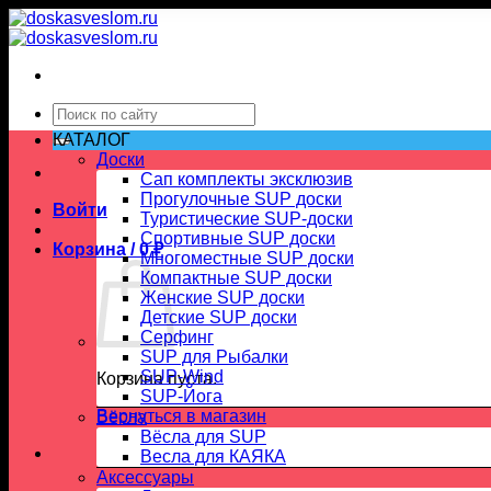
Skip
to
content
Искать:
КАТАЛОГ
Доски
Сап комплекты эксклюзив
Прогулочные SUP доски
Войти
Туристические SUP-доски
Спортивные SUP доски
Корзина /
0
₽
Многоместные SUP доски
Компактные SUP доски
Женские SUP доски
Детские SUP доски
Серфинг
SUP для Рыбалки
SUP-Wind
Корзина пуста.
SUP-Йога
Вернуться в магазин
Вёсла
Вёсла для SUP
Весла для КАЯКА
Аксессуары