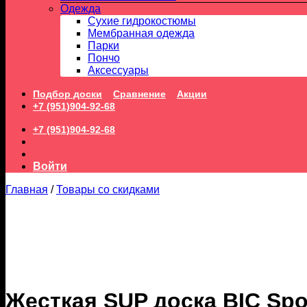
Одежда
Сухие гидрокостюмы
Мембранная одежда
Парки
Пончо
Аксессуары
Подбор доски
Сравнение
Акции
+7 (951)904-92-68
+7 (951)904-92-68
Войти
Главная
/
Товары со скидками
Жесткая SUP доска BIC Spo