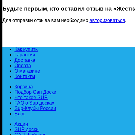
Будьте первым, кто оставил отзыв на «Жестк
Для отправки отзыва вам необходимо
авторизоваться
.
Как купить
Гарантия
Доставка
Оплата
О магазине
Контакты
Корзина
Подбор Сап Доски
Что такое SUP
FAQ о Sup досках
Sup-Клубы России
Блог
Акции
SUP доски
САП-фойлинг