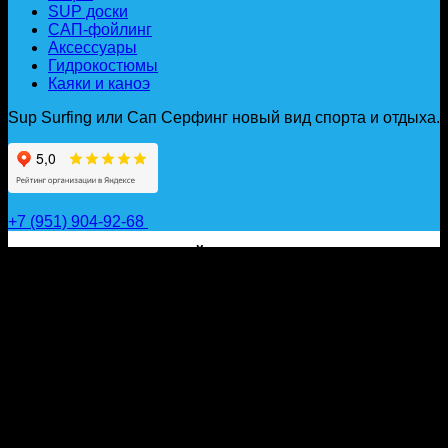
SUP доски
САП-фойлинг
Аксессуары
Гидрокостюмы
Каяки и каноэ
Sup Surfing или Сап Серфинг новый вид спорта и отдыха.
+7 (951) 904-92-68
САП ДОСКИ, ГИДРОФОЙЛЫ, ВЕСЛА, НАДУВНЫЕ
КАЯКИ, ГИДРОКОСТЮМЫ И АКСЕССУАРЫ ДЛЯ
ВОДЫ