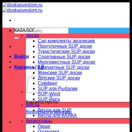
Skip
to
content
Искать:
КАТАЛОГ
Доски
Сап комплекты эксклюзив
Прогулочные SUP доски
Туристические SUP-доски
Войти
Спортивные SUP доски
Многоместные SUP доски
Корзина /
0
₽
Компактные SUP доски
Женские SUP доски
Детские SUP доски
Серфинг
SUP для Рыбалки
SUP-Wind
SUP-Йога
Корзина пуста.
Вёсла
Вёсла для SUP
Вернуться в магазин
Весла для КАЯКА
Аксессуары
Лиши
Плавники