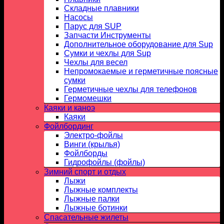
Складные плавники
Насосы
Парус для SUP
Запчасти Инструменты
Дополнительное оборудование для Sup
Сумки и чехлы для Sup
Чехлы для весел
Непромокаемые и герметичные поясные
сумки
Герметичные чехлы для телефонов
Гермомешки
Каяки и каноэ
Каяки
Фойлбординг
Электро-фойлы
Винги (крылья)
Фойлборды
Гидрофойлы (фойлы)
Зимний спорт и отдых
Лыжи
Лыжные комплекты
Лыжные палки
Лыжные ботинки
Спасательные жилеты