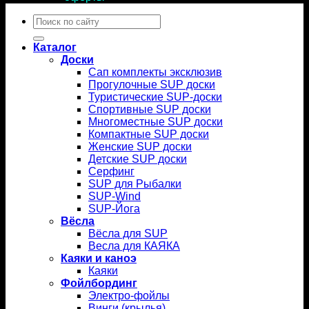
Искать:
Каталог
Доски
Сап комплекты эксклюзив
Прогулочные SUP доски
Туристические SUP-доски
Спортивные SUP доски
Многоместные SUP доски
Компактные SUP доски
Женские SUP доски
Детские SUP доски
Серфинг
SUP для Рыбалки
SUP-Wind
SUP-Йога
Вёсла
Вёсла для SUP
Весла для КАЯКА
Каяки и каноэ
Каяки
Фойлбординг
Электро-фойлы
Винги (крылья)