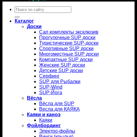
Искать:
Каталог
Доски
Сап комплекты эксклюзив
Прогулочные SUP доски
Туристические SUP-доски
Спортивные SUP доски
Многоместные SUP доски
Компактные SUP доски
Женские SUP доски
Детские SUP доски
Серфинг
SUP для Рыбалки
SUP-Wind
SUP-Йога
Вёсла
Вёсла для SUP
Весла для КАЯКА
Каяки и каноэ
Каяки
Фойлбординг
Электро-фойлы
Винги (крылья)