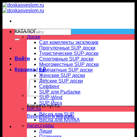
Skip
to
content
Искать:
КАТАЛОГ
Доски
Сап комплекты эксклюзив
Прогулочные SUP доски
Туристические SUP-доски
Войти
Спортивные SUP доски
Многоместные SUP доски
Корзина /
0
₽
Компактные SUP доски
Женские SUP доски
Детские SUP доски
Серфинг
SUP для Рыбалки
SUP-Wind
SUP-Йога
Корзина пуста.
Вёсла
Вёсла для SUP
Вернуться в магазин
Весла для КАЯКА
Аксессуары
Лиши
Плавники