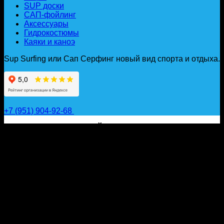
SUP доски
САП-фойлинг
Аксессуары
Гидрокостюмы
Каяки и каноэ
Sup Surfing или Сап Серфинг новый вид спорта и отдыха.
+7 (951) 904-92-68
САП ДОСКИ, ГИДРОФОЙЛЫ, ВЕСЛА, НАДУВНЫЕ
КАЯКИ, ГИДРОКОСТЮМЫ И АКСЕССУАРЫ ДЛЯ
ВОДЫ