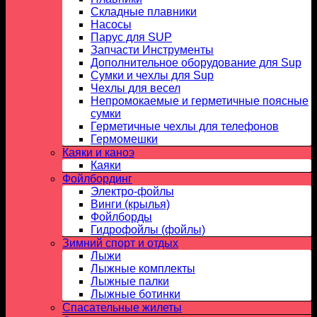
Складные плавники
Насосы
Парус для SUP
Запчасти Инструменты
Дополнительное оборудование для Sup
Сумки и чехлы для Sup
Чехлы для весел
Непромокаемые и герметичные поясные
сумки
Герметичные чехлы для телефонов
Гермомешки
Каяки и каноэ
Каяки
Фойлбординг
Электро-фойлы
Винги (крылья)
Фойлборды
Гидрофойлы (фойлы)
Зимний спорт и отдых
Лыжи
Лыжные комплекты
Лыжные палки
Лыжные ботинки
Спасательные жилеты